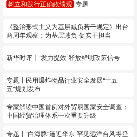
树立和践行正确政绩观
专题
多语种频道
《整治形式主义为基层减负若干规定》出台
English
Español
Français
عربى
两周年
观察
：为基层减负 促实干担当
Русский язык
日本語
한국어
新华时评丨“发力提效”释放鲜明政策信号
Deutsch
Português
专题丨
民用爆炸物品行业安全发展“十五
五”规划发布
专家解读中国首例对外贸易国家安全调查：
中国经贸治理体系一次重要升级
专题丨
“白海豚”逼近华东 罕见远洋台风将登