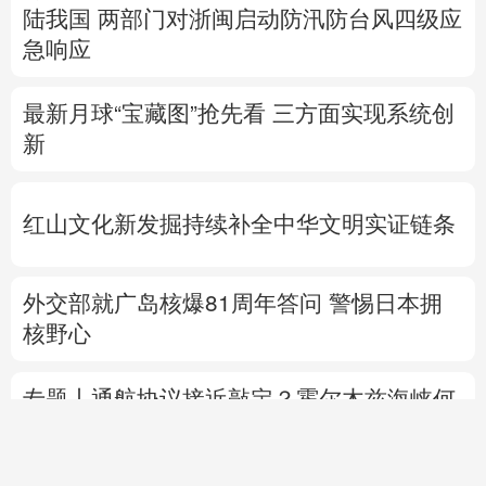
陆我国
两部门对浙闽启动防汛防台风四级应
急响应
最新月球“宝藏图”抢先看
三方面实现系统创
新
红山文化新发掘持续补全中华文明实证链条
外交部就广岛核爆81周年答问
警惕日本拥
核野心
专题丨
通航协议接近敲定？霍尔木兹海峡何
时重开？