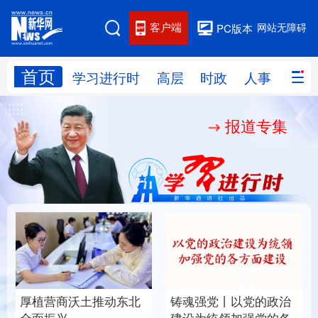
客户端
网站无障碍
PC版本
首页
网站地图
学习进行时
高层
时政
人事
国际
报道专集
学习进行时
高层
时政
人事
国际
财经
网评
港澳
台湾
思客智库
全球连线
教育
科技
科创
量子
体育
文化
书画
健康
军事
厚植营商沃土推动东北
铸魂强党丨以党的政治
访谈
视频
图片
政务