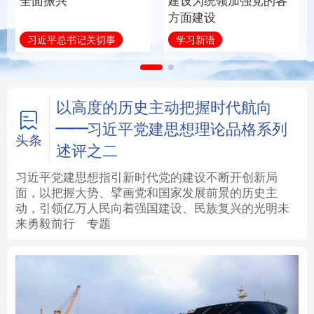
全面振兴
建设为统领加强党的各
方面建设
法律
中央文件
金融
汽车
习近平总书记关切事
学习新语
食品
人居
信息化
数字经济
学术中国
乡村振兴
银龄
溯源中国
以高度的历史主动把握时代航向
——习近平党建思想理论品格系列
城市
旅游
能源
会展
头条
述评之二
彩票
娱乐
时尚
悦读
习近平党建思想指引新时代党的建设不断开创新局
面，以把握大势、擘画党和国家发展前景的历史主
动，引领亿万人民向着强国建设、民族复兴的光明未
公益
一带一路
亚太网
上市公司
来勇毅前行
专题
文化产业
地方频道