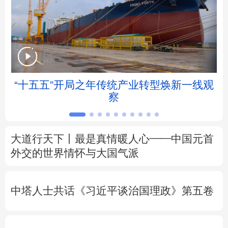
北京
天津
河北
山西
辽宁
吉林
上海
江苏
浙江
安徽
福建
江西
“十五五”开局之年传统产业转型焕新一线观
察
山东
河南
湖北
湖南
广东
广西
海南
重庆
大道行天下丨最是真情暖人心——中国元首
四川
贵州
云南
西藏
外交的
世界
情怀与大国气派
陕西
甘肃
青海
宁夏
中塔人士共话《习近平谈治国理政》第五卷
新疆
内蒙古
黑龙江