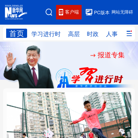
客户端
网站无障碍
PC版本
首页
网站地图
学习进行时
高层
时政
人事
国际
报道专集
学习进行时
高层
时政
人事
国际
财经
网评
港澳
台湾
思客智库
全球连线
教育
科技
科创
量子
体育
文化
书画
健康
军事
构建更高水平的全民健
乐享全民健身 共筑健康
访谈
视频
图片
政务