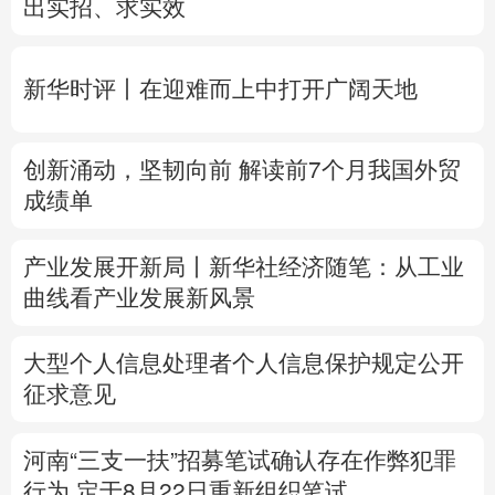
创新涌动，坚韧向前 解读前7个月我国外贸
多语种频道
成绩单
English
Español
Français
عربى
产业发展开新局丨
新华社经济随笔：从工业
Русский язык
日本語
한국어
曲线看产业发展新风景
Deutsch
Português
大型个人信息处理者个人信息保护规定公开
征求意见
河南“三支一扶”招募笔试确认存在作弊犯罪
行为
定于8月22日重新组织笔试
专题丨
台风“白海豚”预计在浙闽沿海登陆
浙
闽启动防汛防台风三级应急响应
6省市启动
洪水防御Ⅳ级响应