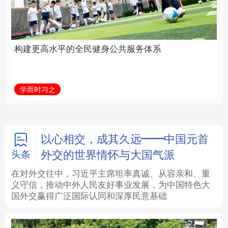
身公共服务体系
中国
法律
中央文件
金融
汽车
学而时习之
学习新语
食品
人居
信息化
数字经济
学术中国
乡村振兴
银龄
溯源中国
以心相交，成其久远——中国元首
外交的世界情怀与大国气派
头条
城市
旅游
能源
会展
在对外交往中，习近平主席坦率真诚、从容亲和、重
义守信，推动中外人民友好事业发展，为中国特色大
彩票
娱乐
时尚
悦读
国外交赢得广泛国际认同和深厚民意基础
公益
一带一路
亚太网
上市公司
文化产业
地方频道