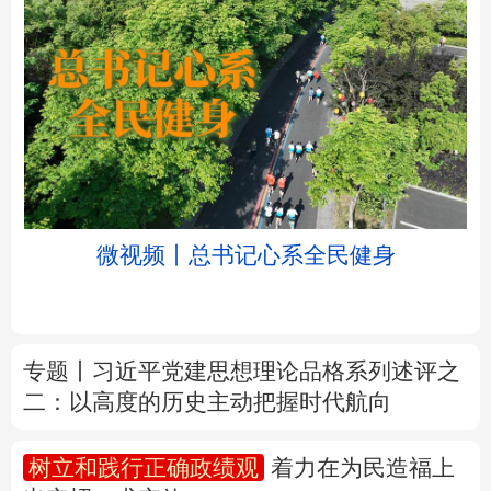
北京
天津
河北
山西
辽宁
吉林
上海
江苏
微视频丨总书记心系全民健身
浙江
安徽
福建
江西
山东
河南
湖北
湖南
专题丨
习近平党建思想理论品格系列述评之
二：以高度的历史主动把握时代航向
广东
广西
海南
重庆
四川
贵州
云南
西藏
树立和践行正确政绩观
着力在为民造福上
出实招、求实效
陕西
甘肃
青海
宁夏
新疆
内蒙古
黑龙江
新华时评丨在迎难而上中打开广阔天地