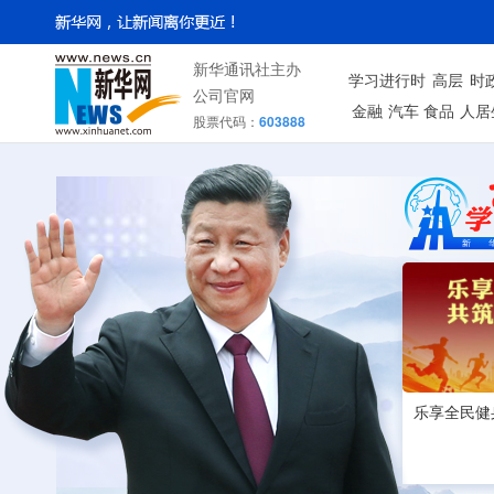
新华通讯社主办
学习进行时
高层
时
公司官网
金融
汽车
食品
人居
股票代码：
603888
乐享全民健