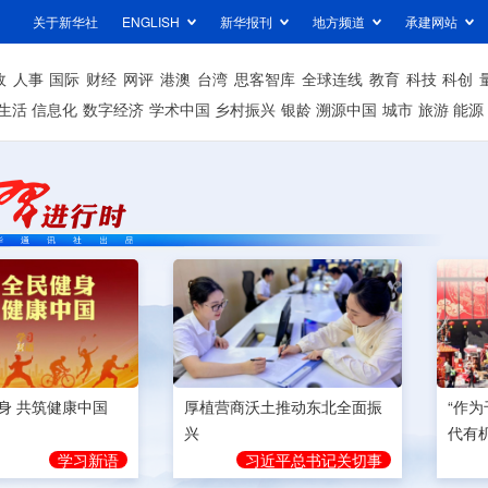
关于新华社
ENGLISH
新华报刊
地方频道
承建网站
政
人事
国际
财经
网评
港澳
台湾
思客智库
全球连线
教育
科技
科创
生活
信息化
数字经济
学术中国
乡村振兴
银龄
溯源中国
城市
旅游
能源
身 共筑健康中国
厚植营商沃土推动东北全面振
“作
兴
代有
学习新语
习近平总书记关切事