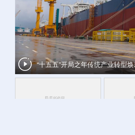
世界遗产游计划丨探秘昼夜高黎贡 
“十五五”开局之年传统产业转型
特写丨当日本社会淡忘，他们在东京
新华走笔丨