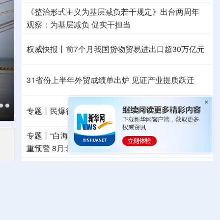
《整治形式主义为基层减负若干规定》出台两周年
观察
：为基层减负 促实干担当
权威快报丨前7个月我国货物贸易进出口超30万亿元
31省份上半年外贸成绩单出炉 见证产业提质跃迁
专题丨
民爆行业“十五五”规划发布 鼓励企业重组整合
专题丨
“白海豚”靠近华东
北京将迎短时强降水 发布多
重预警
8月北方降水“东多西少” 这些风险需防范
最新月球“宝藏图”抢先看
三方面实现系统创新
美将对多晶硅衍生品加征关税 引入最低进口价机制
音