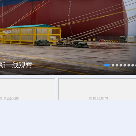
每一帧都像“开盲盒”
焕新一线观察
小野象仔仔和它的“象爸
今日立秋：夏色犹未尽 清风递秋