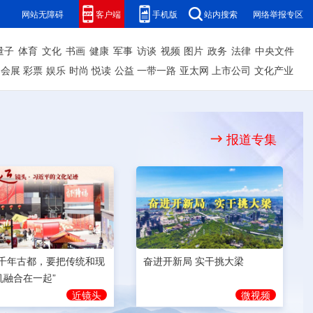
网站无障碍
客户端
手机版
站内搜索
网络举报专区
量子
体育
文化
书画
健康
军事
访谈
视频
图片
政务
法律
中央文件
会展
彩票
娱乐
时尚
悦读
公益
一带一路
亚太网
上市公司
文化产业
报道专集
奋进开新局 实干挑大梁
为千年古都，要把传统和现
机融合在一起”
微视频
近镜头