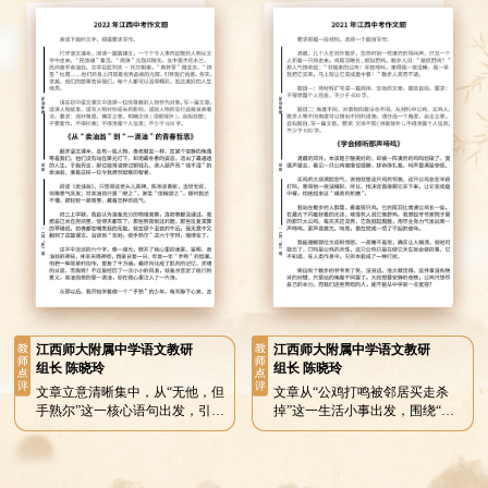
感悟，将跑步从单纯的运动升华
选取了同学幽默风趣、踏青共读
为“磨砺意志、疗愈心灵”的精神
诗文、备考彼此陪伴等典型校园
历练，紧扣材料，立意较高。文
片段，人物形象鲜活可感，生活
章细节生动，情感真挚。“极
气息浓郁，将三年同窗时光娓娓
点”到来时的生理感受——“喉咙
道来，情真意切。
里泛起血腥味”“肺里仿佛有火在
烧”，写来如在眼前；而采用“4-
4-6呼吸法”后的转机，更显真实
可信。从抗拒到坚持，从痛苦到
畅快，情感线索清晰自然。
江西师大附属中学语文教研
江西师大附属中学语文教研
组长 陈晓玲
组长 陈晓玲
文章立意清晰集中，从“无他，但
文章从“公鸡打鸣被邻居买走杀
手熟尔”这一核心语句出发，引
掉”这一生活小事出发，围绕“倾
出“坚持与专注”的道理，由物及
听背后的原因”“理解不同立场”展
人、由古及今，逻辑链条完整。
开，最终联系到青春期表达自我
将“一滴油”与“青春成长”相联
的成长感悟。文章紧扣材料核心
系，以小见大，意象统一；结构
矛盾——“公鸡半夜啼鸣扰民、买