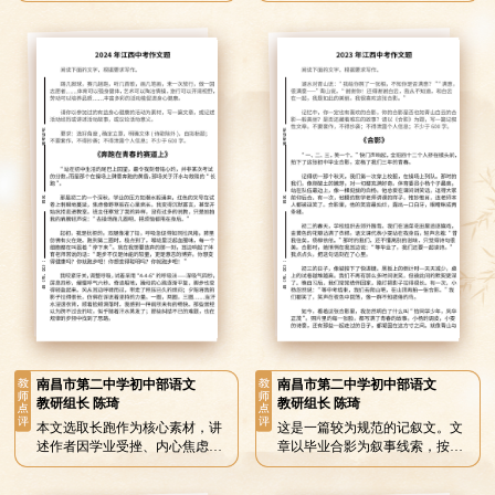
题落到平凡岁月、无声坚守之
了深刻的思辨力。选取自身担任
上，避免空洞喊口号。选取袁隆
文化交流讲解员、推介非遗剪纸
平、黄旭华、张桂梅三位时代楷
的亲身经历，叙事真实细腻，生
模，从农业、国防、教育三个维
动诠释了当代少年如何以言行传
度诠释“奉献与担当”的多重内
递中国文化与温度，让“我也是一
涵，结尾联系青年学生自身落脚
张中国名片”这一观点有血有肉。
青春使命，形成“仰望英雄—理解
英雄—成为英雄”的递进式立意升
华。
南昌市第二中学初中部语文
南昌市第二中学初中部语文
教研组长 陈琦
教研组长 陈琦
本文选取长跑作为核心素材，讲
这是一篇较为规范的记叙文。文
述作者因学业受挫、内心焦虑，
章以毕业合影为叙事线索，按初
在班主任的开导下前往操场跑步
一、初二、初三的时间纵轴展
的经历。行文由个人经历延伸至
开，脉络清晰，层次分明。作者