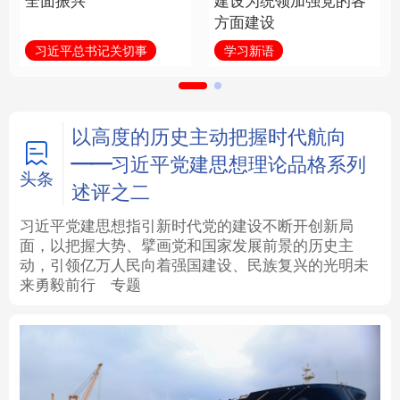
全面振兴
建设为统领加强党的各
方面建设
法律
中央文件
金融
汽车
习近平总书记关切事
学习新语
食品
人居
信息化
数字经济
学术中国
乡村振兴
银龄
溯源中国
以高度的历史主动把握时代航向
——习近平党建思想理论品格系列
城市
旅游
能源
会展
头条
述评之二
彩票
娱乐
时尚
悦读
习近平党建思想指引新时代党的建设不断开创新局
面，以把握大势、擘画党和国家发展前景的历史主
动，引领亿万人民向着强国建设、民族复兴的光明未
公益
一带一路
亚太网
上市公司
来勇毅前行
专题
文化产业
地方频道