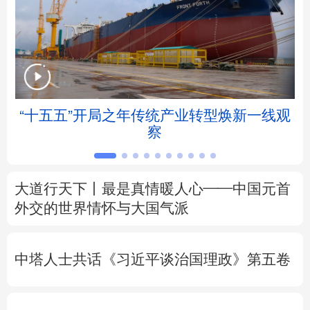
北京
天津
河北
山西
辽宁
吉林
上海
江苏
浙江
安徽
福建
江西
“十五五”开局之年传统产业转型焕新一线观
察
山东
河南
湖北
湖南
广东
广西
海南
重庆
大道行天下丨最是真情暖人心——中国元首
四川
贵州
云南
西藏
外交的
世界
情怀与大国气派
陕西
甘肃
青海
宁夏
中塔人士共话《习近平谈治国理政》第五卷
新疆
内蒙古
黑龙江