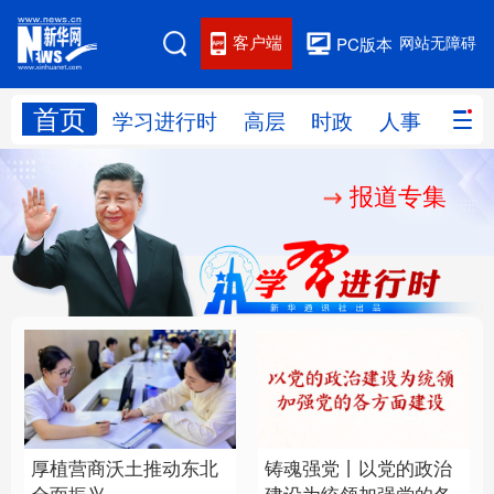
客户端
网站无障碍
PC版本
首页
网站地图
学习进行时
高层
时政
人事
国际
报道专集
学习进行时
高层
时政
人事
国际
财经
网评
港澳
台湾
思客智库
全球连线
教育
科技
科创
量子
体育
文化
书画
健康
军事
厚植营商沃土推动东北
铸魂强党丨以党的政治
访谈
视频
图片
政务