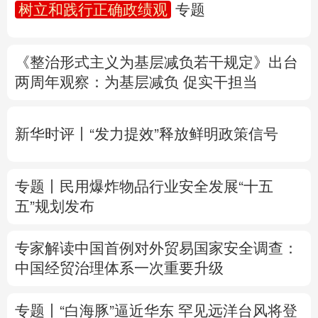
树立和践行正确政绩观
专题
多语种频道
《整治形式主义为基层减负若干规定》出台
English
Español
Français
عربى
两周年
观察
：为基层减负 促实干担当
Русский язык
日本語
한국어
新华时评丨“发力提效”释放鲜明政策信号
Deutsch
Português
专题丨
民用爆炸物品行业安全发展“十五
五”规划发布
专家解读中国首例对外贸易国家安全调查：
中国经贸治理体系一次重要升级
专题丨
“白海豚”逼近华东 罕见远洋台风将登