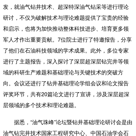
发，就油气钻井技术、超深特深油气钻采等进行理论
学术中国
乡村振兴
银龄
溯源中国
研讨，不仅为破解技术与理论难题提供了宝贵的经验
城市
旅游
能源
会展
和启示，也将为加快推动整体科技进步、培育更多领
彩票
娱乐
时尚
悦读
军人才作出重要贡献。7位院士进行了特邀报告，分享
了他们在石油科技领域的学术成果。此外，多位专家
公益
一带一路
亚太网
上市公司
进行了主题报告，深入探讨了深层超深层钻完井等领
文化产业
域的科研生产难题和基础理论与关键技术的突破方
向。会议还进行了钻井基础理论学组会议和论文报告
地方频道
评奖环节，共有20篇论文进行了宣讲，涉及深层超深
北京
天津
河北
山西
层领域的多个技术和理论难题。
辽宁
吉林
上海
江苏
据悉，“油气珠峰”论坛暨钻井基础理论研讨会是由
浙江
安徽
福建
江西
油气钻完井技术国家工程研究中心、中国石油学会石