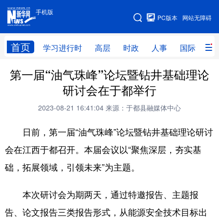
手机版
手机版
PC版本
网站无障碍
网站地图
首页
学习进行时
高层
时政
人事
国际
财
第一届“油气珠峰”论坛暨钻井基础理论
学习进行时
高层
时政
人事
研讨会在于都举行
国际
财经
网评
港澳
2023-08-21 16:41:04
来源：于都县融媒体中心
台湾
思客智库
全球连线
教育
日前，第一届“油气珠峰”论坛暨钻井基础理论研讨
科技
科创
量子
体育
会在江西于都召开。本届会议以“聚焦深层，夯实基
文化
书画
健康
军事
础，拓展领域，引领未来”为主题。
访谈
视频
图片
政务
本次研讨会为期两天，通过特邀报告、主题报
法律
中央文件
金融
汽车
告、论文报告三类报告形式，从能源安全技术目标出
食品
人居
信息化
数字经济