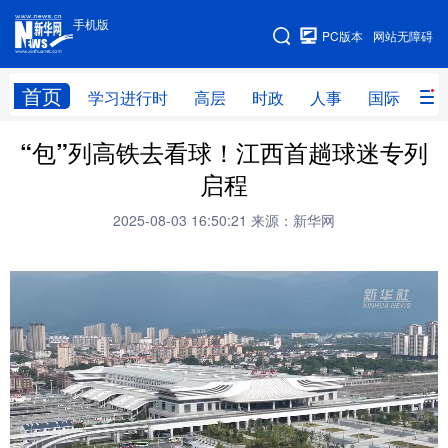
手机版
手机版
PC版本
网站无障碍
网站地图
首页
学习进行时
高层
时政
人事
国际
财
“包”列高铁去看球！江西首趟球迷专列
学习进行时
高层
时政
人事
启程
国际
财经
网评
港澳
2025-08-03 16:50:21
来源：新华网
台湾
思客智库
全球连线
教育
科技
科创
量子
体育
文化
书画
健康
军事
访谈
视频
图片
政务
法律
中央文件
金融
汽车
食品
人居
信息化
数字经济