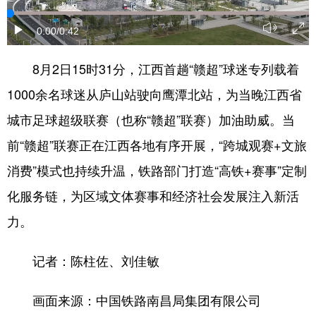
学术中国
乡村振兴
银龄
溯源中国
0:00
/0:42
城市
旅游
能源
会展
8月2日15时31分，江西首趟“赣超”球迷专列载着
彩票
娱乐
时尚
悦读
1000余名球迷从庐山站驶向鹰潭北站，为当晚江西省
公益
一带一路
亚太网
上市公司
城市足球超级联赛（也称“赣超”联赛）加油助威。当
前“赣超”联赛正在江西各地有序开展，“跨城观赛+文旅
文化产业
消费”模式也持续升温，铁路部门打造“高铁+赛事”定制
化服务链，为区域文体赛事和经济社会发展注入新活
地方频道
力。
北京
天津
河北
山西
记者：陈柱佐、刘佳敏
辽宁
吉林
上海
江苏
浙江
安徽
福建
江西
画面来源：中国铁路南昌局集团有限公司