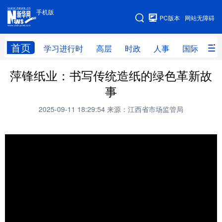
手机版
手机版
PC版本
网站无障碍
网站地图
首页
学习进行时
高层
时政
人事
国际
财
萍锋纸业：书写传统造纸的绿色革新故
学习进行时
高层
时政
人事
事
国际
财经
网评
港澳
2025-09-11 18:29:54
来源：江西省市场监管局
台湾
思客智库
全球连线
教育
科技
科创
量子
体育
文化
书画
健康
军事
访谈
视频
图片
政务
法律
中央文件
金融
汽车
食品
人居
信息化
数字经济