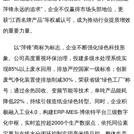
山东
河南
湖北
湖南
萍锋永远的追求”，企业不仅赢得市场头部地位，更
广东
广西
海南
重庆
获“江西名牌产品”等权威认可，成为推动行业提质增效
四川
贵州
云南
西藏
的重要力量。
陕西
甘肃
青海
宁夏
以“萍锋”商标为标志，企业不断强化绿色科技形
新疆
内蒙古
黑龙江
象。公司高度重视环保治理，投建多级水处理系统实
现85%以上废水回用，排放严控国家一级标准；创新
多语种频道
废气净化装置使排放削减30%，荣获省级“绿色工厂”称
English
Español
Français
عربى
号；通过余热回收、变频节能等技术，单吨产品能耗
降低22%，持续引领造纸业绿色转型。同时，企业积
Русский язык
日本語
한국어
极融入工业4.0，构建ERP-MES-博依特平台三级数字
Deutsch
Português
化中枢，实时监控超2000个生产数据点，依托同位素
定量与在线水分闭环控制实现毫米级品控，整体生产