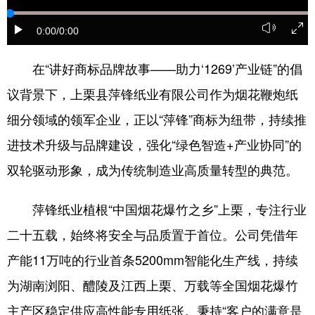
学术中国
乡村振兴
银龄
溯源中国
0:00
/0:00
城市
旅游
能源
会展
在“讲好商标品牌故事——助力‘1269’产业链”的倡
彩票
娱乐
时尚
悦读
议背景下，上栗县萍锋纸业有限公司作为烟花鞭炮纸
公益
一带一路
亚太网
上市公司
细分领域的领军企业，正以“萍锋”商标为纽带，持续推
进技术升级与品牌建设，强化“绿色智造+产业协同”的
文化产业
双轮驱动形象，成为传统制造业高质量转型的典范。
地方频道
萍锋纸业植根“中国烟花爆竹之乡”上栗，专注行业
北京
天津
河北
山西
二十五载，始终将安全与品质置于首位。公司凭借年
产能11万吨的行业首条5200mm智能化生产线，持续
辽宁
吉林
上海
江苏
为湖南浏阳、醴陵及江西上栗、万载等全国烟花爆竹
浙江
安徽
福建
江西
主产区稳定供应高性能专用纸张。秉持“客户的满意是