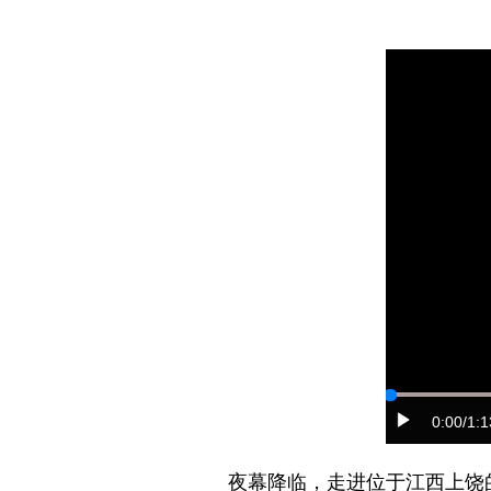
0:00
/1:1
夜幕降临，走进位于江西上饶的望