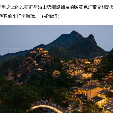
米峭壁之上的民宿群与沿山势蜿蜒铺展的暖黄色灯带交相辉
游客前来打卡游玩。（杨怡清）