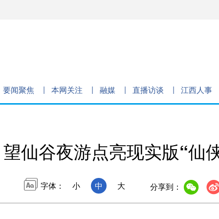
要闻聚焦
本网关注
融媒
直播访谈
江西人事
望仙谷夜游点亮现实版“仙侠
字体：
小
中
大
分享到：