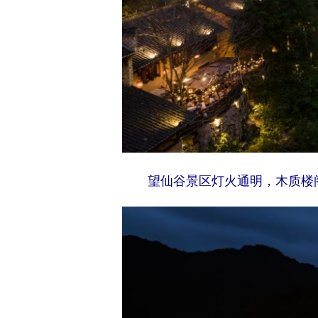
望仙谷景区灯火通明，木质楼阁