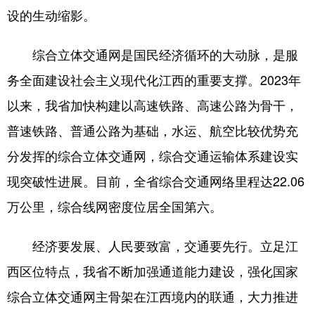
设的生动缩影。
学术中国
乡村振兴
银龄
溯源中国
综合立体交通网是国民经济循环的大动脉，是服
城市
旅游
能源
会展
务全面建设社会主义现代化江西的重要支撑。2023年
彩票
娱乐
时尚
悦读
以来，我省加快构建以高速铁路、高速公路为骨干，
公益
一带一路
亚太网
上市公司
普速铁路、普通公路为基础，水运、航空比较优势充
文化产业
分发挥的综合立体交通网，综合交通运输体系建设实
现突破性进展。目前，全省综合交通网络里程达22.06
地方频道
万公里，综合线网密度位居全国第六。
北京
天津
河北
山西
经济要发展、人民要致富，交通要先行。立足江
辽宁
吉林
上海
江苏
西区位特点，我省不断加强通道能力建设，强化国家
浙江
安徽
福建
江西
综合立体交通网主骨架在江西境内的联通，大力推进