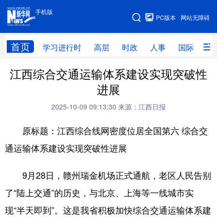
手机版
手机版
PC版本
网站无障碍
网站地图
首页
学习进行时
高层
时政
人事
国际
财
江西综合交通运输体系建设实现突破性
学习进行时
高层
时政
人事
进展
国际
财经
网评
港澳
2025-10-09 09:13:30
来源：江西日报
台湾
思客智库
全球连线
教育
原标题：江西综合线网密度位居全国第六 综合交
科技
科创
量子
体育
通运输体系建设实现突破性进展
文化
书画
健康
军事
9月28日，赣州瑞金机场正式通航，老区人民告别
访谈
视频
图片
政务
了“陆上交通”的历史，与北京、上海等一线城市实
法律
中央文件
金融
汽车
现“半天即到”。这是我省积极加快综合交通运输体系建
食品
人居
信息化
数字经济