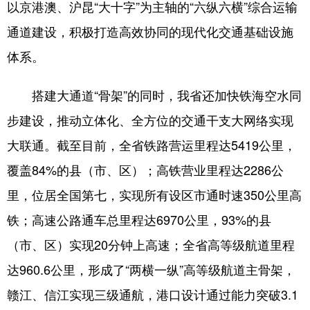
以京港澳、沪昆“大十字”为主轴的“六纵六横”综合运输
山东
河南
湖北
湖南
通道建设，积极打造高效协同的现代化交通基础设施
广东
广西
海南
重庆
体系。
四川
贵州
云南
西藏
陕西
甘肃
青海
宁夏
搭建大通道“骨架”的同时，我省还加快铁海空水同
步建设，推动立体化、全方位的交通干支大网络实现
新疆
内蒙古
黑龙江
大联通。截至目前，全省铁路营运里程达5419公里，
覆盖84%的县（市、区）；高铁营业里程达2286公
多语种频道
里，位居全国第七，实现所有设区市通时速350公里高
English
Español
Français
عربى
铁；高速公路通车总里程达6970公里，93%的县
Русский язык
日本語
한국어
（市、区）实现20分钟上高速；全省高等级航道里程
Deutsch
Português
达960.6公里，形成了“两横一纵”高等级航道主骨架，
赣江、信江实现三级通航，港口设计通过能力突破3.1