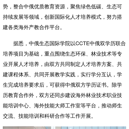
势，整合中俄优质教育资源，聚焦绿色低碳、生态可
学术中国
乡村振兴
银龄
溯源中国
持续发展等领域，创新国际化人才培养模式，努力搭
城市
旅游
能源
会展
建各类海外产教合作平台。
彩票
娱乐
时尚
悦读
据悉，中俄生态国际学院以CCTE中俄双学历联合
公益
一带一路
亚太网
上市公司
培养项目为基础，重点围绕生态环保、林业技术等专
文化产业
业开展人才培养，由双方共同制定人才培养方案、共
建课程体系、共同开展教学实践，实行学分互认，学
地方频道
生完成培养要求后，可获得中俄双方学历证书。除学
历教育合作外，双方还同步建设海外林业技术职业技
北京
天津
河北
山西
能培训中心、海外技能大师工作室等平台，推动师生
辽宁
吉林
上海
江苏
交流、技能培训和科研合作等工作开展。
浙江
安徽
福建
江西