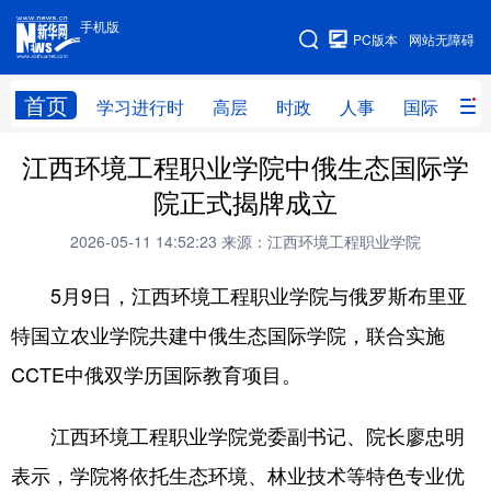
手机版
手机版
PC版本
网站无障碍
网站地图
首页
学习进行时
高层
时政
人事
国际
财
江西环境工程职业学院中俄生态国际学
学习进行时
高层
时政
人事
院正式揭牌成立
国际
财经
网评
港澳
2026-05-11 14:52:23
来源：江西环境工程职业学院
台湾
思客智库
全球连线
教育
5月9日，江西环境工程职业学院与俄罗斯布里亚
科技
科创
量子
体育
特国立农业学院共建中俄生态国际学院，联合实施
文化
书画
健康
军事
CCTE中俄双学历国际教育项目。
访谈
视频
图片
政务
江西环境工程职业学院党委副书记、院长廖忠明
法律
中央文件
金融
汽车
表示，学院将依托生态环境、林业技术等特色专业优
食品
人居
信息化
数字经济