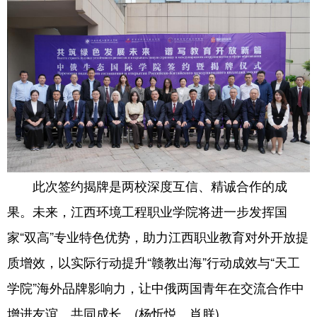
山东
河南
湖北
湖南
广东
广西
海南
重庆
四川
贵州
云南
西藏
陕西
甘肃
青海
宁夏
新疆
内蒙古
黑龙江
多语种频道
此次签约揭牌是两校深度互信、精诚合作的成
English
Español
Français
عربى
果。未来，江西环境工程职业学院将进一步发挥国
家“双高”专业特色优势，助力江西职业教育对外开放提
Русский язык
日本語
한국어
质增效，以实际行动提升“赣教出海”行动成效与“天工
Deutsch
Português
学院”海外品牌影响力，让中俄两国青年在交流合作中
增进友谊、共同成长。(杨忻悦、肖朕)