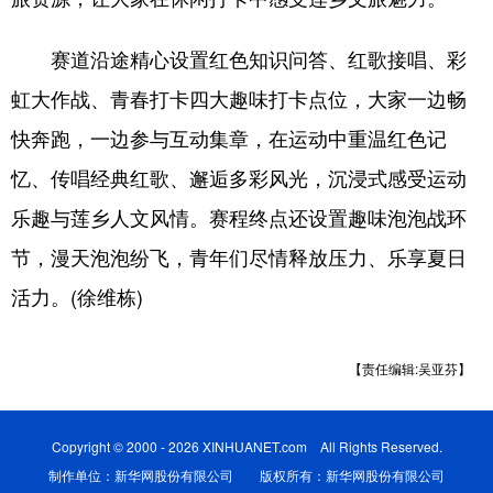
山东
河南
湖北
湖南
广东
广西
海南
重庆
赛道沿途精心设置红色知识问答、红歌接唱、彩
虹大作战、青春打卡四大趣味打卡点位，大家一边畅
四川
贵州
云南
西藏
快奔跑，一边参与互动集章，在运动中重温红色记
陕西
甘肃
青海
宁夏
忆、传唱经典红歌、邂逅多彩风光，沉浸式感受运动
新疆
内蒙古
黑龙江
乐趣与莲乡人文风情。赛程终点还设置趣味泡泡战环
节，漫天泡泡纷飞，青年们尽情释放压力、乐享夏日
多语种频道
活力。(徐维栋)
English
Español
Français
عربى
【责任编辑:吴亚芬】
Русский язык
日本語
한국어
Deutsch
Português
Copyright © 2000 - 2026 XINHUANET.com All Rights Reserved.
制作单位：新华网股份有限公司 版权所有：新华网股份有限公司