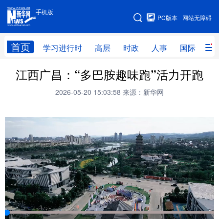
手机版
手机版
PC版本
网站无障碍
网站地图
首页
学习进行时
高层
时政
人事
国际
财
江西广昌：“多巴胺趣味跑”活力开跑
学习进行时
高层
时政
人事
2026-05-20 15:03:58
来源：新华网
国际
财经
网评
港澳
台湾
思客智库
全球连线
教育
科技
科创
量子
体育
文化
书画
健康
军事
访谈
视频
图片
政务
法律
中央文件
金融
汽车
食品
人居
信息化
数字经济