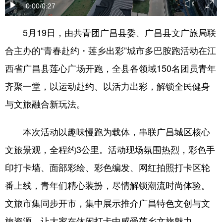
0:00
/0:27
学术中国
乡村振兴
银龄
溯源中国
5月19日，由共青团广昌县委、广昌县文广旅局联
城市
旅游
能源
会展
合主办的“青春赴约・莲乡出彩”城市多巴胺跑活动在江
彩票
娱乐
时尚
悦读
西省广昌县莲心广场开跑，全县各领域150名团员青年
公益
一带一路
亚太网
上市公司
齐聚一堂，以运动赴约、以活力出彩，解锁全民健身
与文旅融合新玩法。
文化产业
本次活动以趣味慢跑为载体，串联广昌城区核心
地方频道
文旅景观，全程约3公里。活动现场氛围热烈，彩色手
北京
天津
河北
山西
印打卡墙、面部彩绘、彩色编发、网红拍照打卡区轮
番上线，青年们精心装扮，尽情解锁潮流时尚体验。
辽宁
吉林
上海
江苏
文旅市集同步开市，集中展示推介广昌特色文创与文
浙江
安徽
福建
江西
旅资源，让大家在休闲打卡中感受莲乡文旅魅力。