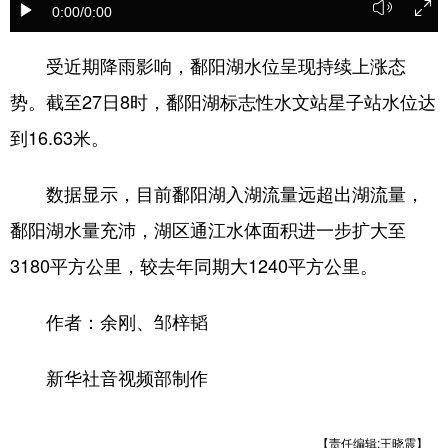
0:00
/0:00
学术中国
乡村振兴
银龄
溯源中国
受近期降雨影响，鄱阳湖水位呈现持续上涨态
城市
旅游
能源
会展
势。截至27日8时，鄱阳湖标志性水文站星子站水位达
彩票
娱乐
时尚
悦读
到16.63米。
公益
一带一路
亚太网
上市公司
数据显示，目前鄱阳湖入湖流量远超出湖流量，
文化产业
鄱阳湖水量充沛，湖区通江水体面积进一步扩大至
3180平方公里，较去年同期大1240平方公里。
地方频道
作者：余刚、邹梓韬
北京
天津
河北
山西
辽宁
吉林
上海
江苏
新华社音视频部制作
浙江
安徽
福建
江西
【责任编辑:王晓震】