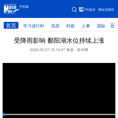
手机版
手机版
PC版本
网站无障碍
网站地图
首页
学习进行时
高层
时政
人事
国际
财
受降雨影响 鄱阳湖水位持续上涨
学习进行时
高层
时政
人事
2026-05-27 15:14:57
来源：新华网
国际
财经
网评
港澳
台湾
思客智库
全球连线
教育
科技
科创
量子
体育
文化
书画
健康
军事
访谈
视频
图片
政务
法律
中央文件
金融
汽车
食品
人居
信息化
数字经济