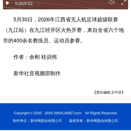
0:00
/0:52
学术中国
乡村振兴
银龄
溯源中国
5月30日，2026年江西省无人机足球超级联赛
城市
旅游
能源
会展
（九江站）在九江经开区火热开赛，来自全省六个地
彩票
娱乐
时尚
悦读
市的400余名教练员、运动员参赛。
公益
一带一路
亚太网
上市公司
作者：余刚 桂训炜
文化产业
新华社音视频部制作
地方频道
【责任编辑:王中庆】
北京
天津
河北
山西
辽宁
吉林
上海
江苏
Copyright © 2000 - 2026 XINHUANET.com All Rights Reserved.
浙江
安徽
福建
江西
制作单位：新华网股份有限公司 版权所有：新华网股份有限公司