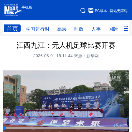
手机版
手机版
PC版本
网站无障碍
网站地图
首页
学习进行时
高层
时政
人事
国际
财
江西九江：无人机足球比赛开赛
学习进行时
高层
时政
人事
2026-06-01 15:11:44
来源：新华网
国际
财经
网评
港澳
台湾
思客智库
全球连线
教育
科技
科创
量子
体育
文化
书画
健康
军事
访谈
视频
图片
政务
法律
中央文件
金融
汽车
食品
人居
信息化
数字经济