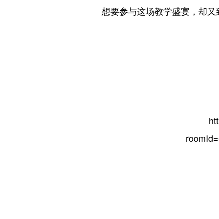
想要参与这场教学盛宴，却又到
ht
roomId=