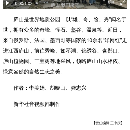
0:00
/1:02
学术中国
乡村振兴
银龄
溯源中国
庐山是世界地质公园，以“雄、奇、险、秀”闻名于
城市
旅游
能源
会展
世，拥有众多的奇峰、怪石、壑谷、瀑泉等。近日，
彩票
娱乐
时尚
悦读
来自俄罗斯、法国、墨西哥等国家的10余名“洋网红”走
公益
一带一路
亚太网
上市公司
进江西庐山，前往秀峰、如琴湖、锦绣谷、含鄱口、
庐山植物园、三宝树等地采风，领略庐山山水相依、
文化产业
绿意盎然的自然生态之美。
地方频道
作者：李美娟、胡晓山、龚志兴
北京
天津
河北
山西
新华社音视频部制作
辽宁
吉林
上海
江苏
浙江
安徽
福建
江西
【责任编辑:王中庆】