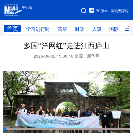
手机版
手机版
PC版本
网站无障碍
网站地图
首页
学习进行时
高层
时政
人事
国际
财
多国“洋网红”走进江西庐山
学习进行时
高层
时政
人事
2026-06-02 15:30:16
来源：新华网
国际
财经
网评
港澳
台湾
思客智库
全球连线
教育
科技
科创
量子
体育
文化
书画
健康
军事
访谈
视频
图片
政务
法律
中央文件
金融
汽车
食品
人居
信息化
数字经济