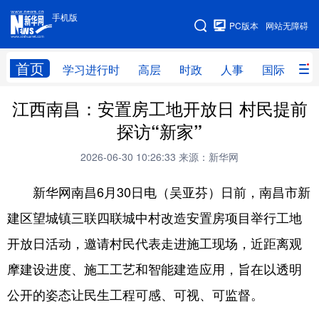
手机版
手机版
PC版本
网站无障碍
网站地图
首页
学习进行时
高层
时政
人事
国际
财
江西南昌：安置房工地开放日 村民提前
学习进行时
高层
时政
人事
探访“新家”
国际
财经
网评
港澳
2026-06-30 10:26:33
来源：新华网
台湾
思客智库
全球连线
教育
新华网南昌6月30日电（吴亚芬）日前，南昌市新
科技
科创
量子
体育
建区望城镇三联四联城中村改造安置房项目举行工地
文化
书画
健康
军事
开放日活动，邀请村民代表走进施工现场，近距离观
访谈
视频
图片
政务
摩建设进度、施工工艺和智能建造应用，旨在以透明
法律
中央文件
金融
汽车
公开的姿态让民生工程可感、可视、可监督。
食品
人居
信息化
数字经济