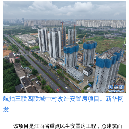
学术中国
乡村振兴
银龄
溯源中国
城市
旅游
能源
会展
彩票
娱乐
时尚
悦读
公益
一带一路
亚太网
上市公司
文化产业
地方频道
北京
天津
河北
山西
航拍三联四联城中村改造安置房项目。新华网
辽宁
吉林
上海
江苏
发
浙江
安徽
福建
江西
该项目是江西省重点民生安置房工程，总建筑面