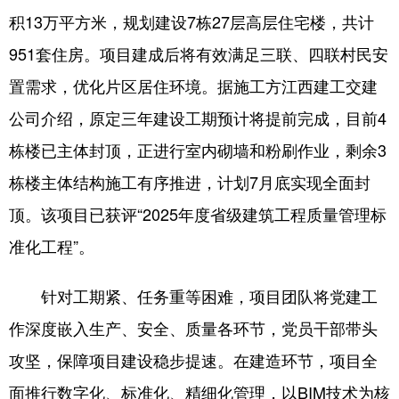
山东
河南
湖北
湖南
积13万平方米，规划建设7栋27层高层住宅楼，共计
广东
广西
海南
重庆
951套住房。项目建成后将有效满足三联、四联村民安
四川
贵州
云南
西藏
置需求，优化片区居住环境。据施工方江西建工交建
公司介绍，原定三年建设工期预计将提前完成，目前4
陕西
甘肃
青海
宁夏
栋楼已主体封顶，正进行室内砌墙和粉刷作业，剩余3
新疆
内蒙古
黑龙江
栋楼主体结构施工有序推进，计划7月底实现全面封
顶。该项目已获评“2025年度省级建筑工程质量管理标
多语种频道
准化工程”。
English
Español
Français
عربى
针对工期紧、任务重等困难，项目团队将党建工
Русский язык
日本語
한국어
作深度嵌入生产、安全、质量各环节，党员干部带头
Deutsch
Português
攻坚，保障项目建设稳步提速。在建造环节，项目全
面推行数字化、标准化、精细化管理，以BIM技术为核