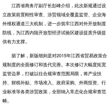
江西省商务厅副厅长彭峰介绍，此次新规通过设
学术中国
乡村振兴
银龄
溯源中国
立政策前置刚性审查、涉贸领域全覆盖监管、企业海
城市
旅游
能源
会展
外维权通道三大机制，进一步筑牢江西对外开放制度
彩票
娱乐
时尚
悦读
防线，为江西内陆开放型经济试验区建设提质升级提
供有力支撑。
公益
一带一路
亚太网
上市公司
文化产业
据了解，新版细则是对2015年江西省贸易政策合
规制度的全面修订和迭代完善。本次修订大幅度拓宽
地方频道
监管边界，打破以往合规审查范围局限，将产业扶
持、财税补贴、市场准入、政府采购、外商投资、行
北京
天津
河北
山西
业标准等各类涉贸政策，全部纳入常态化合规审查范
辽宁
吉林
上海
江苏
畴。
浙江
安徽
福建
江西