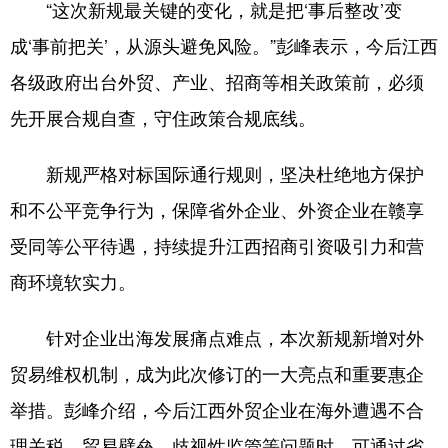
“这次新规最关键的变化，就是把‘事后整改’变
山东
河南
湖北
湖南
成‘事前把关’，从源头避免风险。”彭峰表示，今后江西
广东
广西
海南
重庆
各级政府出台外贸、产业、招商等相关政策前，必须
四川
贵州
云南
西藏
先开展合规自查，守住政策合规底线。
陕西
甘肃
青海
宁夏
新规严格对标国际通行规则，坚决杜绝地方保护
新疆
内蒙古
黑龙江
和不公平竞争行为，保障省外企业、外资企业在赣享
受同等公平待遇，持续提升江西招商引资吸引力和营
多语种频道
商环境软实力。
English
Español
Français
عربى
针对企业出海发展痛点难点，本次新规新增对外
Русский язык
日本語
한국어
贸易维权机制，成为此次修订的一大亮点和重要惠企
Deutsch
Português
举措。彭峰介绍，今后江西外贸企业在海外遭遇不合
理关税、贸易壁垒、歧视性监管等问题时，可通过省