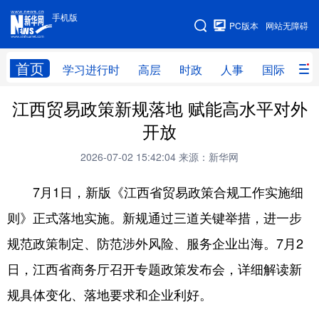
手机版
手机版
PC版本
网站无障碍
网站地图
首页
学习进行时
高层
时政
人事
国际
财
江西贸易政策新规落地 赋能高水平对外
学习进行时
高层
时政
人事
开放
国际
财经
网评
港澳
2026-07-02 15:42:04
来源：新华网
台湾
思客智库
全球连线
教育
7月1日，新版《江西省贸易政策合规工作实施细
科技
科创
量子
体育
则》正式落地实施。新规通过三道关键举措，进一步
文化
书画
健康
军事
规范政策制定、防范涉外风险、服务企业出海。7月2
访谈
视频
图片
政务
日，江西省商务厅召开专题政策发布会，详细解读新
法律
中央文件
金融
汽车
规具体变化、落地要求和企业利好。
食品
人居
信息化
数字经济