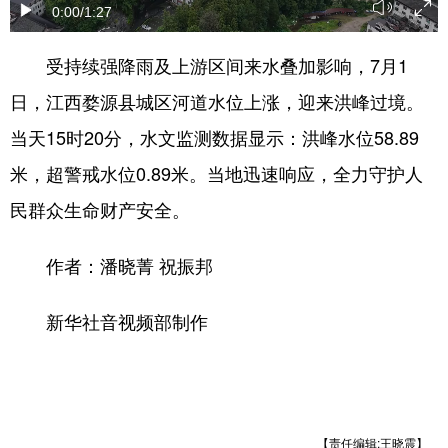
0:00
/1:27
学术中国
乡村振兴
银龄
溯源中国
受持续强降雨及上游区间来水叠加影响，7月1
城市
旅游
能源
会展
日，江西婺源县城区河道水位上涨，迎来洪峰过境。
彩票
娱乐
时尚
悦读
当天15时20分，水文监测数据显示：洪峰水位58.89
公益
一带一路
亚太网
上市公司
米，超警戒水位0.89米。当地迅速响应，全力守护人
民群众生命财产安全。
文化产业
作者：潘晓菁 祝振邦
地方频道
新华社音视频部制作
北京
天津
河北
山西
辽宁
吉林
上海
江苏
浙江
安徽
福建
江西
【责任编辑:王晓震】