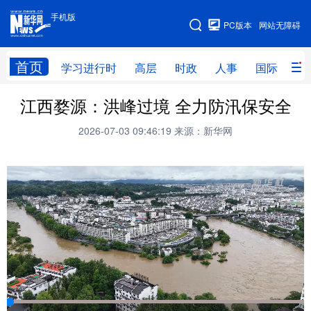
手机版
手机版
PC版本
网站无障碍
网站地图
首页
学习进行时
高层
时政
人事
国际
财
江西婺源：洪峰过境 全力防汛保安全
学习进行时
高层
时政
人事
2026-07-03 09:46:19
来源：新华网
国际
财经
网评
港澳
台湾
思客智库
全球连线
教育
科技
科创
量子
体育
文化
书画
健康
军事
访谈
视频
图片
政务
法律
中央文件
金融
汽车
食品
人居
信息化
数字经济