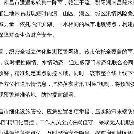
南昌市遭遇多轮集中降雨，赣江干流、鄱阳湖南昌段水
低洼地带易出现短时内涝，山区、湖区、城区汛情风险叠
域力量，依托临江滨湖、山水相间的城市地貌特点，构建
保障群众生命财产安全。
，织密全域立体化监测预警网络。该市依托全覆盖的雨
测，实时把控雨情、水情动态。通过多部门常态化联合会
预警，精准划定重点防控区域。同时，该市整合线上线下
全方位推送汛情信息，严格落实防汛“叫应”机制，将预警
现预警精准落地、防控提前部署。
市细化设施管控、应急处置各项举措，压实防汛末端防
一档”精细化管控，工作人员全员在岗值守，采取无人机航
山洪沟等薄弱点位，及时整治安全隐患。提前启动城区积