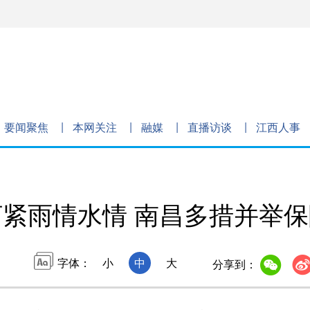
要闻聚焦
本网关注
融媒
直播访谈
江西人事
盯紧雨情水情 南昌多措并举
字体：
小
中
大
分享到：