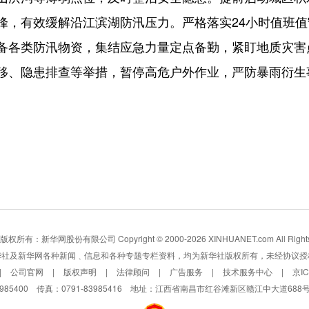
峰，有效缓解沿江滨湖防汛压力。严格落实24小时值班
备各类防汛物资，集结应急力量定点备勤，紧盯地质灾害
移、隐患排查等举措，暂停高危户外作业，严防暴雨衍生
所有：新华网股份有限公司 Copyright © 2000-2026 XINHUANET.com All Rights 
华社及新华网各种新闻﹑信息和各种专题专栏资料，均为新华社版权所有，未经协议授
|
公司官网
|
版权声明
|
法律顾问
|
广告服务
|
技术服务中心
|
京I
3985400 传真：0791-83985416 地址：江西省南昌市红谷滩新区赣江中大道688号