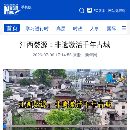
手机版
手机版
PC版本
网站无障碍
网站地图
首页
学习进行时
高层
时政
人事
国际
财
江西婺源：非遗激活千年古城
学习进行时
高层
时政
人事
2026-07-06 17:14:56
来源：新华网
国际
财经
网评
港澳
台湾
思客智库
全球连线
教育
科技
科创
量子
体育
文化
书画
健康
军事
访谈
视频
图片
政务
法律
中央文件
金融
汽车
食品
人居
信息化
数字经济