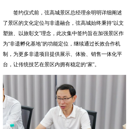
山东
河南
湖北
湖南
签约仪式前，弦高城景区总经理余明明详细阐述
广东
广西
海南
重庆
了景区的文化定位与非遗融合，弦高城始终秉持“以文
四川
贵州
云南
西藏
塑旅、以旅彰文”理念，此次集中签约旨在加强景区作
陕西
甘肃
青海
宁夏
为“非遗孵化基地”的功能定位，继续通过长效合作机
新疆
内蒙古
黑龙江
制，为更多非遗项目提供展示、体验、销售一体化平
台，让传统技艺在景区内拥有稳定的“家”。
多语种频道
English
Español
Français
عربى
Русский язык
日本語
한국어
Deutsch
Português