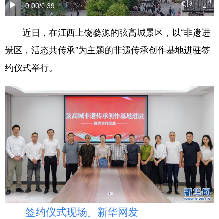
0:00
/0:39
学术中国
乡村振兴
银龄
溯源中国
近日，在江西上饶婺源的弦高城景区，以“非遗进
城市
旅游
能源
会展
景区，活态共传承”为主题的非遗传承创作基地进驻签
彩票
娱乐
时尚
悦读
约仪式举行。
公益
一带一路
亚太网
上市公司
文化产业
地方频道
北京
天津
河北
山西
辽宁
吉林
上海
江苏
浙江
安徽
福建
江西
签约仪式现场。新华网发