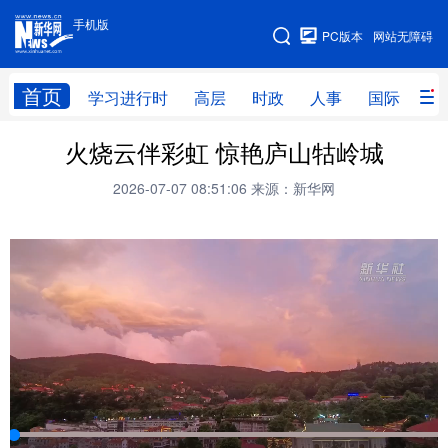
手机版
手机版
PC版本
网站无障碍
网站地图
首页
学习进行时
高层
时政
人事
国际
财
火烧云伴彩虹 惊艳庐山牯岭城
学习进行时
高层
时政
人事
2026-07-07 08:51:06
来源：新华网
国际
财经
网评
港澳
台湾
思客智库
全球连线
教育
科技
科创
量子
体育
文化
书画
健康
军事
访谈
视频
图片
政务
法律
中央文件
金融
汽车
食品
人居
信息化
数字经济