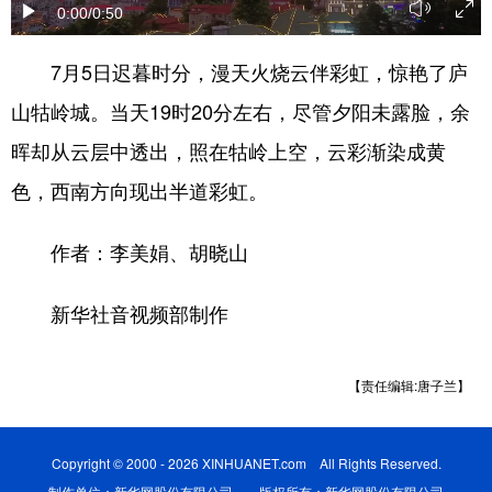
0:00
/0:50
学术中国
乡村振兴
银龄
溯源中国
7月5日迟暮时分，漫天火烧云伴彩虹，惊艳了庐
城市
旅游
能源
会展
山牯岭城。当天19时20分左右，尽管夕阳未露脸，余
彩票
娱乐
时尚
悦读
晖却从云层中透出，照在牯岭上空，云彩渐染成黄
公益
一带一路
亚太网
上市公司
色，西南方向现出半道彩虹。
文化产业
作者：李美娟、胡晓山
地方频道
新华社音视频部制作
北京
天津
河北
山西
【责任编辑:唐子兰】
辽宁
吉林
上海
江苏
浙江
安徽
福建
江西
Copyright © 2000 - 2026 XINHUANET.com All Rights Reserved.
制作单位：新华网股份有限公司 版权所有：新华网股份有限公司