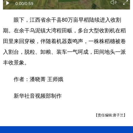
0:00
/0:59
学术中国
乡村振兴
银龄
溯源中国
眼下，江西省余干县80万亩早稻陆续进入收割
城市
旅游
能源
会展
期。在余干乌泥镇大湾程田畈，多台大型收割机在稻
彩票
娱乐
时尚
悦读
田里来回穿梭，伴随着机器轰鸣声，一株株稻穗被卷
公益
一带一路
亚太网
上市公司
入割台，脱粒、卸粮、装车一气呵成，田间地头一派
丰收景象。
文化产业
作者：潘晓菁 王师娥
地方频道
新华社音视频部制作
北京
天津
河北
山西
辽宁
吉林
上海
江苏
【责任编辑:唐子兰】
浙江
安徽
福建
江西