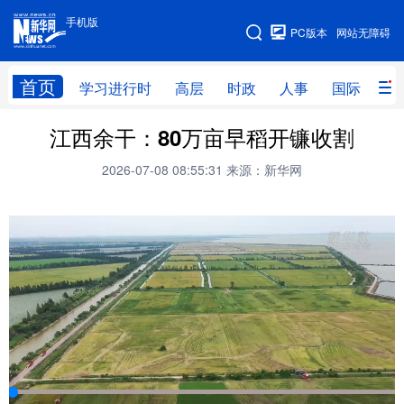
手机版
手机版
PC版本
网站无障碍
网站地图
首页
学习进行时
高层
时政
人事
国际
财
江西余干：80万亩早稻开镰收割
学习进行时
高层
时政
人事
2026-07-08 08:55:31
来源：新华网
国际
财经
网评
港澳
台湾
思客智库
全球连线
教育
科技
科创
量子
体育
文化
书画
健康
军事
访谈
视频
图片
政务
法律
中央文件
金融
汽车
食品
人居
信息化
数字经济