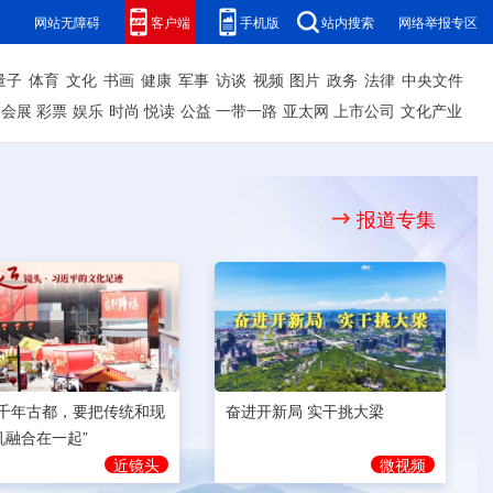
网站无障碍
客户端
手机版
站内搜索
网络举报专区
量子
体育
文化
书画
健康
军事
访谈
视频
图片
政务
法律
中央文件
会展
彩票
娱乐
时尚
悦读
公益
一带一路
亚太网
上市公司
文化产业
报道专集
奋进开新局 实干挑大梁
为千年古都，要把传统和现
机融合在一起”
微视频
近镜头