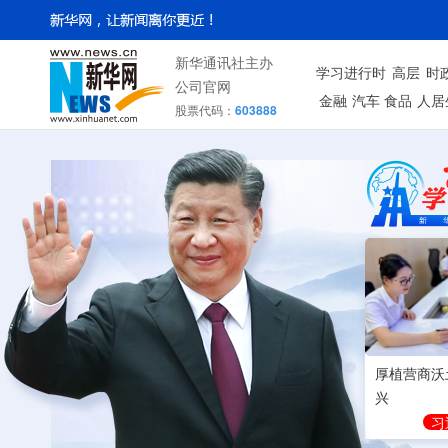
新华通讯社主办
学习进行时
高层
时
公司官网
金融
汽车
食品
人居
股票代码：
603888
厚植营商沃
兴
习