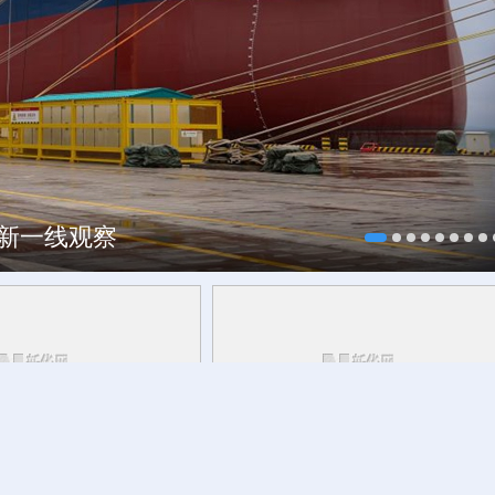
焕新一线观察
研行丨
能监测、慧预警、
今日立秋
草木花果间邂逅立秋的