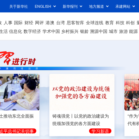
关于新华社
ENGLISH
新华报刊
地方频道
承建网站
政
人事
国际
财经
网评
港澳
台湾
思客智库
全球连线
教育
科技
科创
生活
信息化
数字经济
学术中国
乡村振兴
银龄
溯源中国
城市
旅游
能源
土推动东北全面振
铸魂强党丨以党的政治建设为
“作
统领加强党的各方面建设
代有
近平总书记关切事
学习新语