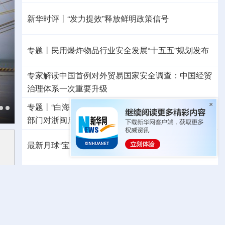
新华时评丨“发力提效”释放鲜明政策信号
专题丨
民用爆炸物品行业安全发展“十五五”规划发布
专家解读中国首例对外贸易国家安全调查：中国经贸
治理体系一次重要升级
专题丨
“白海豚”逼近华东 罕见远洋台风将登陆我国
两
部门对浙闽启动防汛防台风四级应急响应
最新月球“宝藏图”抢先看
三方面实现系统创新
红山文化新发掘持续补全中华文明实证链条
外交部就广岛核爆81周年答问
警惕日本拥核野心
温