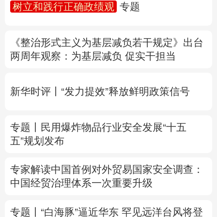
树立和践行正确政绩观
专题
多语种频道
《整治形式主义为基层减负若干规定》出台
English
Español
Français
عربى
两周年
观察
：为基层减负 促实干担当
Русский язык
日本語
한국어
新华时评丨“发力提效”释放鲜明政策信号
Deutsch
Português
专题丨
民用爆炸物品行业安全发展“十五
五”规划发布
专家解读中国首例对外贸易国家安全调查：
中国经贸治理体系一次重要升级
专题丨
“白海豚”逼近华东 罕见远洋台风将登