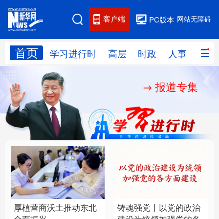
客户端
网站无障碍
PC版本
首页
网站地图
学习进行时
高层
时政
人事
国际
报道专集
学习进行时
高层
时政
人事
国际
财经
网评
港澳
台湾
思客智库
全球连线
教育
科技
科创
量子
体育
文化
书画
健康
军事
厚植营商沃土推动东北
铸魂强党丨以党的政治
访谈
视频
图片
政务