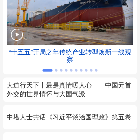
北京
天津
河北
山西
辽宁
吉林
上海
江苏
浙江
安徽
福建
江西
“十五五”开局之年传统产业转型焕新一线观
察
山东
河南
湖北
湖南
广东
广西
海南
重庆
大道行天下丨最是真情暖人心——中国元首
四川
贵州
云南
西藏
外交的
世界
情怀与大国气派
陕西
甘肃
青海
宁夏
中塔人士共话《习近平谈治国理政》第五卷
新疆
内蒙古
黑龙江