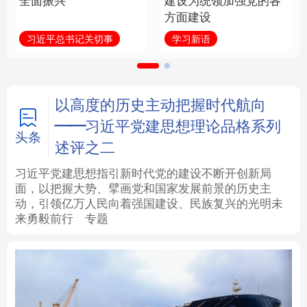
全面振兴
建设为统领加强党的各
方面建设
法律
中央文件
金融
汽车
习近平总书记关切事
学习新语
食品
人居
信息化
数字经济
学术中国
乡村振兴
银龄
溯源中国
以高度的历史主动把握时代航向
——习近平党建思想理论品格系列
城市
旅游
能源
会展
头条
述评之二
彩票
娱乐
时尚
悦读
习近平党建思想指引新时代党的建设不断开创新局
面，以把握大势、擘画党和国家发展前景的历史主
动，引领亿万人民向着强国建设、民族复兴的光明未
公益
一带一路
亚太网
上市公司
来勇毅前行
专题
文化产业
地方频道