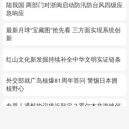
陆我国
两部门对浙闽启动防汛防台风四级应
急响应
最新月球“宝藏图”抢先看
三方面实现系统创
新
红山文化新发掘持续补全中华文明实证链条
外交部就广岛核爆81周年答问
警惕日本拥
核野心
专题丨
通航协议接近敲定？霍尔木兹海峡何
时重开？