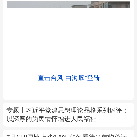
北京
天津
河北
山西
辽宁
吉林
上海
江苏
土
直击台风“白海豚”登陆
浙江
安徽
福建
江西
山东
河南
湖北
湖南
专题丨
习近平党建思想理论品格系列述评：
广东
广西
海南
重庆
以深厚的为民情怀增进人民福祉
四川
贵州
云南
西藏
7月CPI同比上涨0.5%
如何看待当前物价运
陕西
甘肃
青海
宁夏
行态势
新疆
内蒙古
黑龙江
树立和践行正确政绩观
在为民造福上出实
招求实效