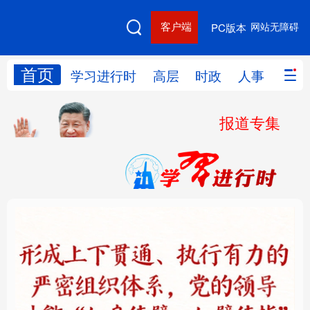
客户端
网站无障碍
PC版本
首页
网站地图
学习进行时
高层
时政
人事
国际
报道专集
学习进行时
高层
时政
人事
国际
财经
网评
港澳
台湾
思客智库
全球连线
教育
科技
科创
量子
体育
文化
书画
健康
军事
铸魂强党丨健全上下贯
人民的健康、体质、幸
访谈
视频
图片
政务