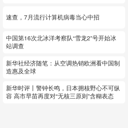
中国第16次北冰洋考察队“雪龙2”号开始冰
站调查
新华社经济随笔：
从空调热销欧洲看中国制
造惠及
全球
新华时评丨警钟长鸣，日本拥核野心不可纵
容
高市早苗
再度对“无核三原则”含糊表态
专题丨
伊媒说议会国家安全委员会批准霍尔
木兹海峡安全纲要
“绕不开”的霍尔木兹海峡
以色列总理拒绝“和平委员会”提出的加沙和
平计划