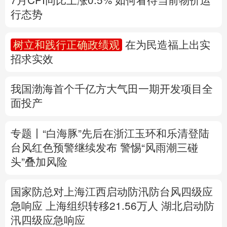
多语种频道
我国渤海首个千亿方大气田一期开发项目全
面投产
English
Español
Français
عربى
Русский язык
日本語
한국어
专题丨
“白海豚”先后在浙江玉环和乐清登陆
台风红色预警继续发布
警惕“风雨潮三碰
Deutsch
Português
头”叠加风险
国家防总对上海江西启动防汛防台风四级应
急响应
上海组织转移21.56万人
湖北启动防
汛四级应急响应
速查，7月流行计算机病毒当心中招