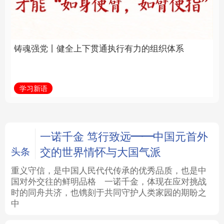
通执行有力的组织体系
福一脉相承
法律
中央文件
金融
汽车
学习新语
学习进行时
食品
人居
信息化
数字经济
学术中国
乡村振兴
银龄
溯源中国
一诺千金 笃行致远——中国元首外
交的世界情怀与大国气派
头条
城市
旅游
能源
会展
重义守信，是中国人民代代传承的优秀品质，也是中
国对外交往的鲜明品格
一诺千金，体现在应对挑战
彩票
娱乐
时尚
悦读
时的同舟共济，也镌刻于共同守护人类家园的期盼之
中
公益
一带一路
亚太网
上市公司
文化产业
地方频道