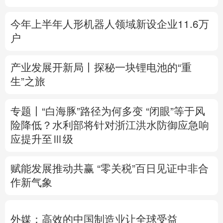
个“酷”字了得
多语种频道
树立和践行正确政绩观
在为民造福上出实
English
Español
Français
عربى
招求实效
Русский язык
日本語
한국어
7月高频数据折射经济向新向好
Deutsch
Português
今年上半年人形机器人领域新设企业11.6万
户
产业发展开新局丨
探秘一块锂电池的“重
生”之旅
专题丨
“白海豚”路径为何多变
“闭眼”等于风
险降低？
水利部将针对浙江洪水防御应急响