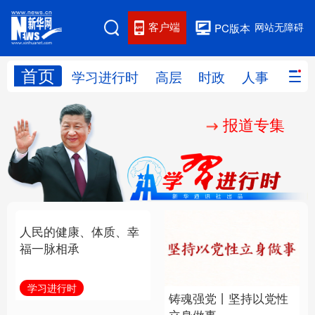
客户端
网站无障碍
PC版本
首页
网站地图
学习进行时
高层
时政
人事
国际
报道专集
学习进行时
高层
时政
人事
国际
财经
网评
港澳
台湾
思客智库
全球连线
教育
科技
科创
量子
体育
文化
书画
健康
军事
人民的健康、体质、幸
铸魂强党丨坚持以党性
访谈
视频
图片
政务