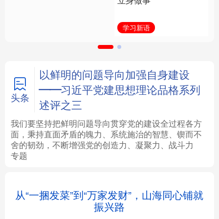
福一脉相承
立身做事
法律
中央文件
金融
汽车
学习进行时
学习新语
食品
人居
信息化
数字经济
学术中国
乡村振兴
银龄
溯源中国
以鲜明的问题导向加强自身建设
——习近平党建思想理论品格系列
城市
旅游
能源
会展
头条
述评之三
彩票
娱乐
时尚
悦读
我们要坚持把鲜明问题导向贯穿党的建设全过程各方
面，秉持直面矛盾的魄力、系统施治的智慧、锲而不
舍的韧劲，不断增强党的创造力、凝聚力、战斗力
公益
一带一路
亚太网
上市公司
专题
文化产业
从“一捆发菜”到“万家发财”，山海同心铺就
振兴路
地方频道