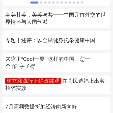
北京
天津
河北
山西
辽宁
吉林
上海
江苏
浙江
安徽
福建
江西
会
山东
河南
湖北
湖南
广东
广西
海南
重庆
各美其美，美美与共——中国元首外交的世
界情怀与大国气派
四川
贵州
云南
西藏
专题丨
述评：以全民健身托举健康中国
陕西
甘肃
青海
宁夏
新疆
内蒙古
黑龙江
来这里“Cool一夏”
这样的中国，怎一