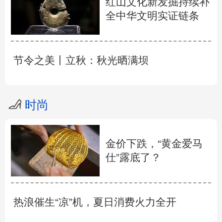
红山文化新发掘持续补
全中华文明实证链条
节令之美丨立秋：秋光晒满坝
时尚
金价下跌，“黄金爱马
仕”露底了？
热浪催生“凉”机，夏日消费火力全开