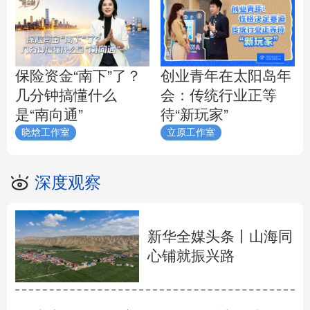
保险资金“南下”了？
创业青年在太阳岛年
几分钟搞懂什么
会：传统行业正等
是“南向通”
待“新玩家”
晓焓工作室
立原工作室
深度观察
新华全媒头条丨
山海同
心铺就振兴路