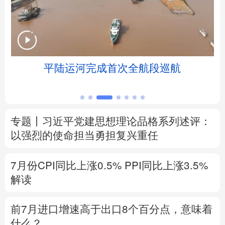
北京
天津
河北
山西
辽宁
吉林
上海
江苏
大
平陆运河完成首次全航段巡航
浙江
安徽
福建
江西
山东
河南
湖北
湖南
专题丨
习近平党建思想理论品格系列述评：
广东
广西
海南
重庆
以强烈的使命担当勇担复兴重任
四川
贵州
云南
西藏
7月份CPI同比上涨0.5%
PPI同比上涨3.5%
陕西
甘肃
青海
宁夏
解读
新疆
内蒙古
黑龙江
前7月进口增速高于出口8个百分点，意味着
什么？