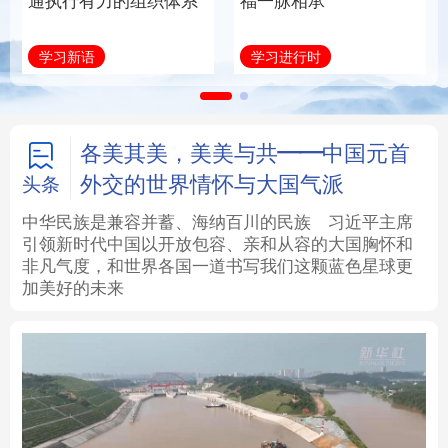
通执行有力的组织体系
福一脉相承
法律
中央文件
金融
汽车
学习新语
学习进行时
食品
人居
信息化
数字经济
学术中国
乡村振兴
银龄
溯源中国
各美其美，美美与共——中国元首
外交的世界情怀与大国气派
头条
城市
旅游
能源
会展
中华民族是兼容并蓄、海纳百川的民族
习近平主席
引领新时代中国以开放包容、亲和从容的大国胸怀和
彩票
娱乐
时尚
悦读
非凡气度，和世界各国一道书写我们这颗蓝色星球更
加美好的未来
公益
一带一路
亚太网
上市公司
文化产业
地方频道