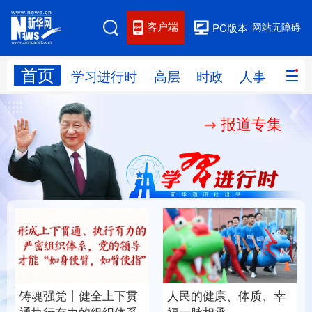
客户端
网站无障碍
PC版本
首页
网站地图
学习进行时
高层
时政
人事
国际
报道专集
学习进行时
高层
时政
人事
国际
财经
网评
港澳
台湾
思客智库
全球连线
教育
科技
科创
量子
体育
文化
书画
健康
军事
铸魂强党丨健全上下贯
人民的健康、体质、幸
访谈
视频
图片
政务