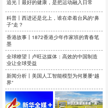
追光丨
最好的健康，是把运动融入日常
科普丨西进还是北上，谁在牵着台风的“鼻
子”走？
香港故事丨
1872香港少年作家班的青春笔
墨
全球瞭望丨卢旺达媒体：高效的中国制造
业让全球受益
新闻分析丨美国人工智能模型为何屡屡“越
界”