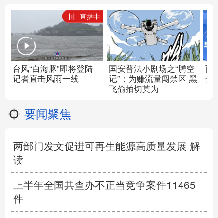
直播中
台风“白海豚”即将登陆
国安普法小剧场之“腾空
雨
记者直击风雨一线
记”：为赚
流量
闯禁区 黑
全
飞偷拍切莫为
要闻聚焦
两部门发文促进可再生能源高质量发展 解
读
上半年全国共查办不正当竞争案件11465
件