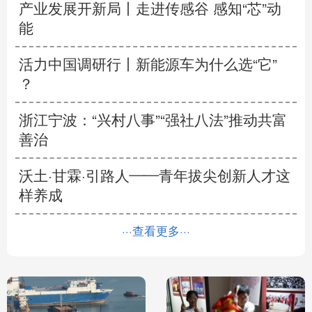
产业发展开新局丨
走进传感谷 感知“芯”动
能
活力中国调研行丨
新能源车为什么选“它”
？
浙江宁波：“兴村八事”“强社八法”推动共富
善治
沃土·甘霖·引路人——青年拔尖创新人才这
样养成
···查看更多···