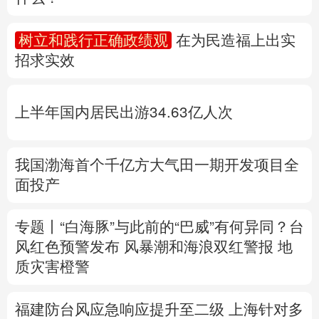
多语种频道
树立和践行正确政绩观
在为民造福上出实
招求实效
English
Español
Français
عربى
Русский язык
日本語
한국어
上半年国内居民出游34.63亿人次
Deutsch
Português
我国渤海首个千亿方大气田一期开发项目全
面投产
专题丨
“白海豚”与此前的“巴威”有何异同？
台
风红色预警发布
风暴潮和海浪双红警报
地
质灾害橙警
福建防台风应急响应提升至二级
上海针对多