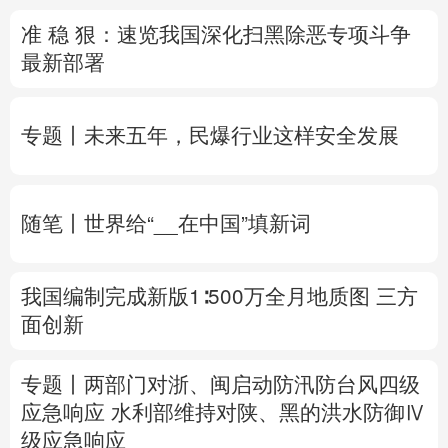
准 稳 狠：速览我国深化扫黑除恶专项斗争
多语种频道
最新部署
English
Español
Français
عربى
专题丨
未来五年，民爆行业这样安全发展
Русский язык
日本語
한국어
Deutsch
Português
随笔丨世界给“__在中国”填新词
我国编制完成新版1∶500万全月地质图 三方
面创新
专题丨
两部门对浙、闽启动防汛防台风四级
应急响应
水利部维持对陕、黑的洪水防御Ⅳ
级应急响应