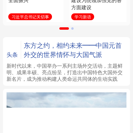
全面振兴
建设为统领加强党的各
方面建设
法律
中央文件
金融
汽车
习近平总书记关切事
学习新语
食品
人居
信息化
数字经济
学术中国
乡村振兴
银龄
溯源中国
东方之约，相约未来——中国元首
外交的世界情怀与大国气派
头条
城市
旅游
能源
会展
新时代以来，中国举办一系列主场外交活动，主题鲜
明、成果丰硕、亮点纷呈，打造出中国特色大国外交
彩票
娱乐
时尚
悦读
新名片，成为推动构建人类命运共同体的生动实践
公益
一带一路
亚太网
上市公司
文化产业
地方频道