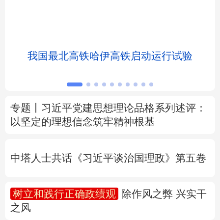
北京
天津
河北
山西
辽宁
吉林
上海
江苏
我国最北高铁哈伊高铁启动运行试验
浙江
安徽
福建
江西
山东
河南
湖北
湖南
专题丨
习近平党建思想理论品格系列述评：
以坚定的理想信念筑牢精神根基
广东
广西
海南
重庆
四川
贵州
云南
西藏
中塔人士共话《习近平谈治国理政》第五卷
陕西
甘肃
青海
宁夏
树立和践行正确政绩观
除作风之弊 兴实干
新疆
内蒙古
黑龙江
之风