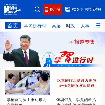
客户端
网站无障碍
PC版本
首页
网站地图
学习进行时
高层
时政
人事
国际
报道专集
学习进行时
高层
时政
人事
国际
财经
网评
港澳
台湾
思客智库
全球连线
教育
科技
科创
量子
体育
文化
书画
健康
军事
厚植营商沃土推动东北
铸魂强党丨以党的政治
访谈
视频
图片
政务