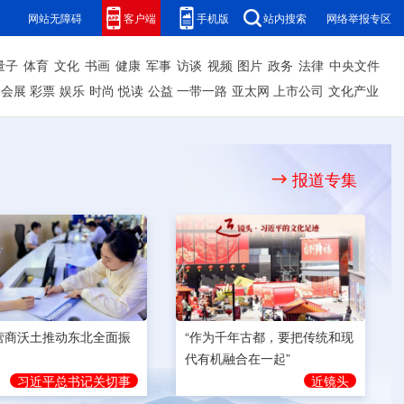
网站无障碍
客户端
手机版
站内搜索
网络举报专区
量子
体育
文化
书画
健康
军事
访谈
视频
图片
政务
法律
中央文件
会展
彩票
娱乐
时尚
悦读
公益
一带一路
亚太网
上市公司
文化产业
报道专集
营商沃土推动东北全面振
“作为千年古都，要把传统和现
代有机融合在一起”
习近平总书记关切事
近镜头