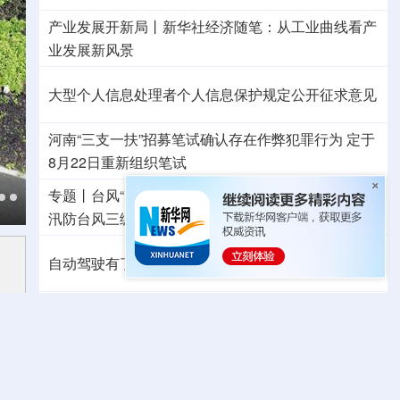
产业发展开新局丨
新华社经济随笔：从工业曲线看产
业发展新风景
大型个人信息处理者个人信息保护规定公开征求意见
河南“三支一扶”招募笔试确认存在作弊犯罪行为
定于
8月22日重新组织笔试
专题丨
台风“白海豚”预计在浙闽沿海登陆
浙闽启动防
汛防台风三级应急响应
6省市启动洪水防御Ⅳ级响应
自动驾驶有了安全准入基线 从这些方面读懂新国标
东航：国内客票提前14天免费退改
外交部发言人就日本主流民意鲜明反核立场答记者问