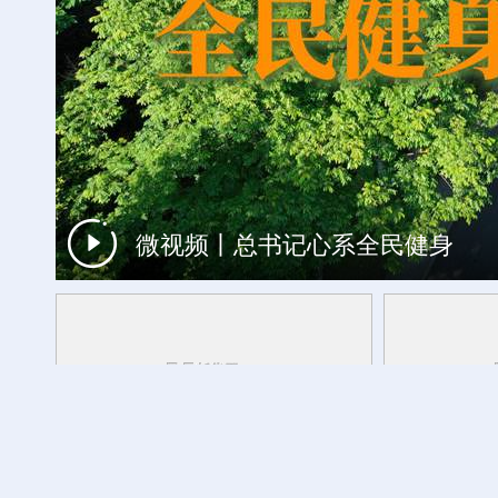
微视频丨总书记心系全民健身
时光相册丨一瓣茉莉，浸透闽都岁月