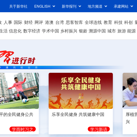
关于新华社
ENGLISH
新华报刊
地方频道
承建网站
政
人事
国际
财经
网评
港澳
台湾
思客智库
全球连线
教育
科技
科创
生活
信息化
数字经济
学术中国
乡村振兴
银龄
溯源中国
城市
旅游
能源
平的全民健身公共
乐享全民健身 共筑健康中国
厚植
兴
学而时习之
学习新语