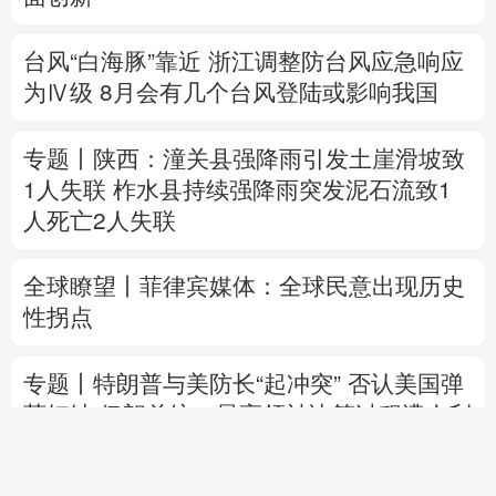
专题丨
陕西：潼关县强降雨引发土崖滑坡致
1人失联
柞水县持续强降雨突发泥石流致1
人死亡2人失联
全球瞭望丨菲律宾媒体：全球民意出现历史
性拐点
专题丨
特朗普与美防长“起冲突”
否认美国弹
药短缺
伊朗总统：最高领袖决策过程遭人利
用
国际金价大涨 油价涨跌不一
直播中