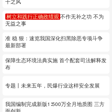
准 稳 狠：速览我国深化扫黑除恶专项斗争
多语种频道
最新部署
English
Español
Français
عربى
保障生态环境法典实施 首个配套司法解释发
Русский язык
日本語
한국어
布
Deutsch
Português
专题丨
未来五年，民爆行业这样安全发展
我国编制完成新版1∶500万全月地质图 三方
面创新
台风“白海豚”靠近 浙江调整防台风应急响应
为Ⅳ级
8月
会有几个台风登陆或影响我国