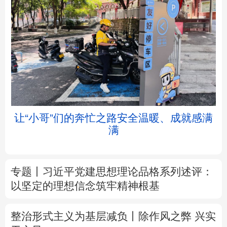
北京
天津
河北
山西
辽宁
吉林
上海
江苏
让“小哥”们的奔忙之路安全温暖、成就感满
满
浙江
安徽
福建
江西
山东
河南
湖北
湖南
专题丨
习近平党建思想理论品格系列述评：
以坚定的理想信念筑牢精神根基
广东
广西
海南
重庆
四川
贵州
云南
西藏
整治形式主义为基层减负丨除作风之弊 兴实
干之风
陕西
甘肃
青海
宁夏
树立和践行正确政绩观
不作无补之功 不为
新疆
内蒙古
黑龙江
无益之事