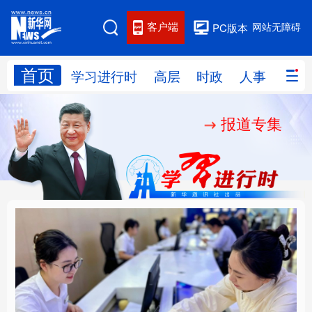
客户端
网站无障碍
PC版本
首页
网站地图
学习进行时
高层
时政
人事
国际
报道专集
学习进行时
高层
时政
人事
国际
财经
网评
港澳
台湾
思客智库
全球连线
教育
科技
科创
量子
体育
文化
书画
健康
军事
厚植营商沃土推动东北
铸魂强党丨以党的政治
访谈
视频
图片
政务