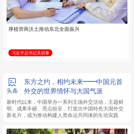
全面振兴
建设为统领加强党的各
方面建设
法律
中央文件
金融
汽车
习近平总书记关切事
学习新语
食品
人居
信息化
数字经济
学术中国
乡村振兴
银龄
溯源中国
东方之约，相约未来——中国元首
外交的世界情怀与大国气派
头条
城市
旅游
能源
会展
新时代以来，中国举办一系列主场外交活动，主题鲜
明、成果丰硕、亮点纷呈，打造出中国特色大国外交
彩票
娱乐
时尚
悦读
新名片，成为推动构建人类命运共同体的生动实践
公益
一带一路
亚太网
上市公司
文化产业
地方频道