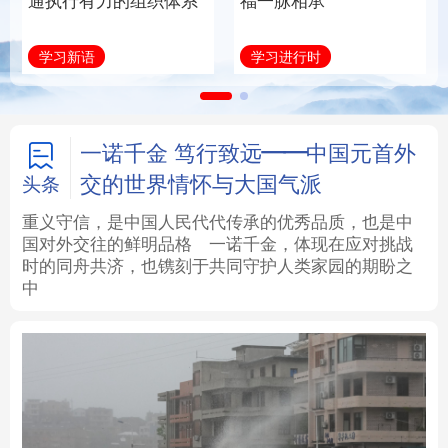
通执行有力的组织体系
福一脉相承
法律
中央文件
金融
汽车
学习新语
学习进行时
食品
人居
信息化
数字经济
学术中国
乡村振兴
银龄
溯源中国
一诺千金 笃行致远——中国元首外
交的世界情怀与大国气派
头条
城市
旅游
能源
会展
重义守信，是中国人民代代传承的优秀品质，也是中
国对外交往的鲜明品格
一诺千金，体现在应对挑战
彩票
娱乐
时尚
悦读
时的同舟共济，也镌刻于共同守护人类家园的期盼之
中
公益
一带一路
亚太网
上市公司
文化产业
地方频道