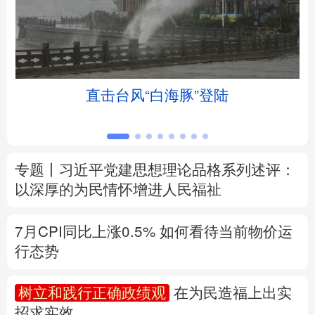
北京
天津
河北
山西
辽宁
吉林
上海
江苏
土
直击台风“白海豚”登陆
浙江
安徽
福建
江西
山东
河南
湖北
湖南
专题丨
习近平党建思想理论品格系列述评：
广东
广西
海南
重庆
以深厚的为民情怀增进人民福祉
四川
贵州
云南
西藏
7月CPI同比上涨0.5%
如何看待当前物价运
陕西
甘肃
青海
宁夏
行态势
新疆
内蒙古
黑龙江
树立和践行正确政绩观
在为民造福上出实
招求实效