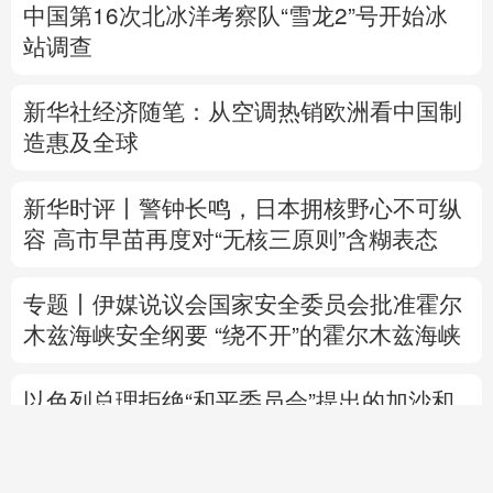
中国第16次北冰洋考察队“雪龙2”号开始冰
站调查
新华社经济随笔：
从空调热销欧洲看中国制
造惠及
全球
新华时评丨警钟长鸣，日本拥核野心不可纵
容
高市早苗
再度对“无核三原则”含糊表态
专题丨
伊媒说议会国家安全委员会批准霍尔
木兹海峡安全纲要
“绕不开”的霍尔木兹海峡
以色列总理拒绝“和平委员会”提出的加沙和
平计划