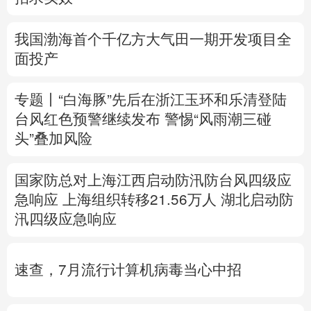
多语种频道
我国渤海首个千亿方大气田一期开发项目全
面投产
English
Español
Français
عربى
Русский язык
日本語
한국어
专题丨
“白海豚”先后在浙江玉环和乐清登陆
台风红色预警继续发布
警惕“风雨潮三碰
Deutsch
Português
头”叠加风险
国家防总对上海江西启动防汛防台风四级应
急响应
上海组织转移21.56万人
湖北启动防
汛四级应急响应
速查，7月流行计算机病毒当心中招