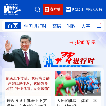
客户端
网站无障碍
PC版本
首页
网站地图
学习进行时
高层
时政
人事
国际
报道专集
学习进行时
高层
时政
人事
国际
财经
网评
港澳
台湾
思客智库
全球连线
教育
科技
科创
量子
体育
文化
书画
健康
军事
铸魂强党丨健全上下贯
人民的健康、体质、幸
访谈
视频
图片
政务