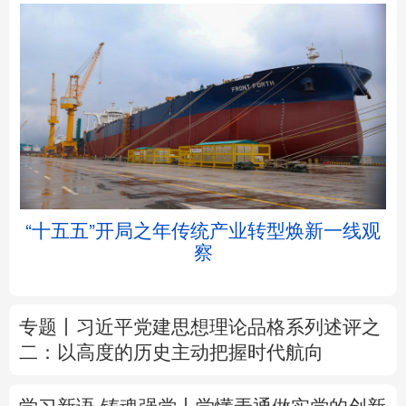
北京
天津
河北
山西
辽宁
吉林
上海
江苏
帧
“十五五”开局之年传统产业转型焕新一线观
浙江
安徽
福建
江西
察
山东
河南
湖北
湖南
专题丨
习近平党建思想理论品格系列述评之
广东
广西
海南
重庆
二：以高度的历史主动把握时代航向
四川
贵州
云南
西藏
学习新语·铸魂强党丨学懂弄通做实党的创新
陕西
甘肃
青海
宁夏
理论
新疆
内蒙古
黑龙江
树立和践行正确政绩观
着力在为民造福上
出实招、求实效