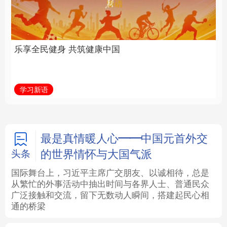
中国
全面振兴
法律
中央文件
金融
汽车
学习新语
习近平总书记关切事
食品
人居
信息化
数字经济
学术中国
乡村振兴
银龄
溯源中国
最是真情暖人心——中国元首外交
的世界情怀与大国气派
头条
城市
旅游
能源
会展
国际舞台上，习近平主席广交朋友、以诚相待，总是
从繁忙的外事活动中抽出时间与各界人士、普通民众
彩票
娱乐
时尚
悦读
广泛接触和交流，留下无数动人瞬间，搭建起民心相
通的桥梁
公益
一带一路
亚太网
上市公司
文化产业
地方频道