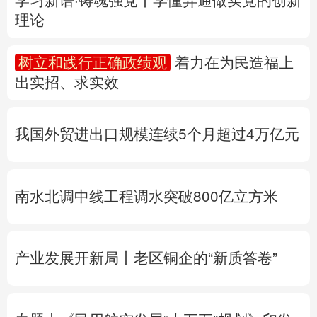
多语种频道
我国外贸进出口规模连续5个月超过4万亿元
English
Español
Français
عربى
Русский язык
日本語
한국어
南水北调中线工程调水突破800亿立方米
Deutsch
Português
产业发展开新局丨
老区铜企的“新质答卷”
专题丨
《民用航空发展“十五五”规划》印发
专题丨
“白海豚”靠近华东沿海
浙江防台风Ⅲ
级应急响应
北京将迎短时强降水
河北暴雨