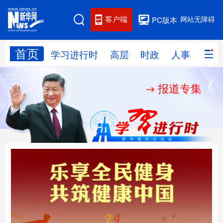
客户端
网站无障碍
PC版本
首页
网站地图
学习进行时
高层
时政
人事
国际
报道专集
学习进行时
高层
时政
人事
国际
财经
网评
港澳
台湾
思客智库
全球连线
教育
科技
科创
量子
体育
文化
书画
健康
军事
乐享全民健身 共筑健康
厚植营商沃土推动东北
访谈
视频
图片
政务