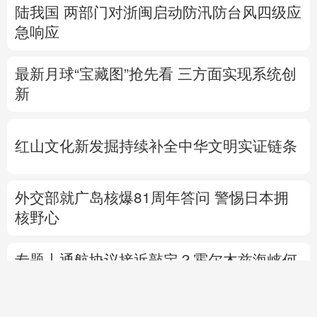
陆我国
两部门对浙闽启动防汛防台风四级应
急响应
最新月球“宝藏图”抢先看
三方面实现系统创
新
红山文化新发掘持续补全中华文明实证链条
外交部就广岛核爆81周年答问
警惕日本拥
核野心
专题丨
通航协议接近敲定？霍尔木兹海峡何
时重开？