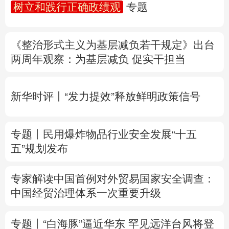
树立和践行正确政绩观
专题
多语种频道
《整治形式主义为基层减负若干规定》出台
English
Español
Français
عربى
两周年
观察
：为基层减负 促实干担当
Русский язык
日本語
한국어
新华时评丨“发力提效”释放鲜明政策信号
Deutsch
Português
专题丨
民用爆炸物品行业安全发展“十五
五”规划发布
专家解读中国首例对外贸易国家安全调查：
中国经贸治理体系一次重要升级
专题丨
“白海豚”逼近华东 罕见远洋台风将登