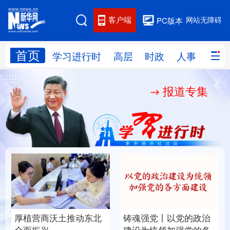
客户端
网站无障碍
PC版本
首页
网站地图
学习进行时
高层
时政
人事
国际
报道专集
学习进行时
高层
时政
人事
国际
财经
网评
港澳
台湾
思客智库
全球连线
教育
科技
科创
量子
体育
文化
书画
健康
军事
厚植营商沃土推动东北
铸魂强党丨以党的政治
访谈
视频
图片
政务