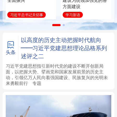
全面振兴
建设为统领加强党的各
方面建设
法律
中央文件
金融
汽车
习近平总书记关切事
学习新语
食品
人居
信息化
数字经济
学术中国
乡村振兴
银龄
溯源中国
以高度的历史主动把握时代航向
——习近平党建思想理论品格系列
城市
旅游
能源
会展
头条
述评之二
彩票
娱乐
时尚
悦读
习近平党建思想指引新时代党的建设不断开创新局
面，以把握大势、擘画党和国家发展前景的历史主
动，引领亿万人民向着强国建设、民族复兴的光明未
公益
一带一路
亚太网
上市公司
来勇毅前行
专题
文化产业
地方频道