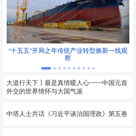
北京
天津
河北
山西
辽宁
吉林
上海
江苏
浙江
安徽
福建
江西
“十五五”开局之年传统产业转型焕新一线观
察
山东
河南
湖北
湖南
广东
广西
海南
重庆
大道行天下丨最是真情暖人心——中国元首
四川
贵州
云南
西藏
外交的
世界
情怀与大国气派
陕西
甘肃
青海
宁夏
中塔人士共话《习近平谈治国理政》第五卷
新疆
内蒙古
黑龙江