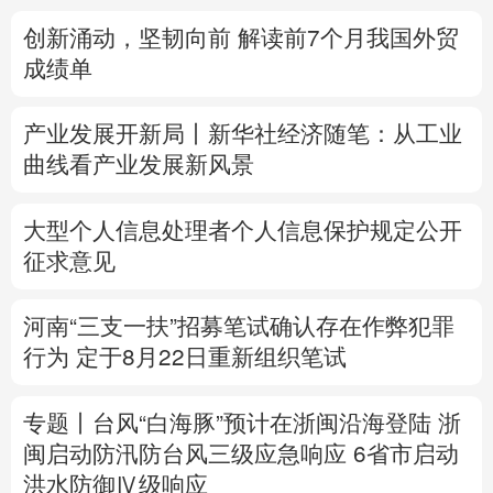
创新涌动，坚韧向前 解读前7个月我国外贸
多语种频道
成绩单
English
Español
Français
عربى
产业发展开新局丨
新华社经济随笔：从工业
Русский язык
日本語
한국어
曲线看产业发展新风景
Deutsch
Português
大型个人信息处理者个人信息保护规定公开
征求意见
河南“三支一扶”招募笔试确认存在作弊犯罪
行为
定于8月22日重新组织笔试
专题丨
台风“白海豚”预计在浙闽沿海登陆
浙
闽启动防汛防台风三级应急响应
6省市启动
洪水防御Ⅳ级响应