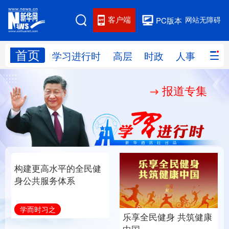
客户端
网站无障碍
PC版本
首页
网站地图
学习进行时
高层
时政
人事
国际
报道专集
学习进行时
高层
时政
人事
国际
财经
网评
港澳
台湾
思客智库
全球连线
教育
科技
科创
量子
体育
文化
书画
健康
军事
构建更高水平的全民健
乐享全民健身 共筑健康
访谈
视频
图片
政务