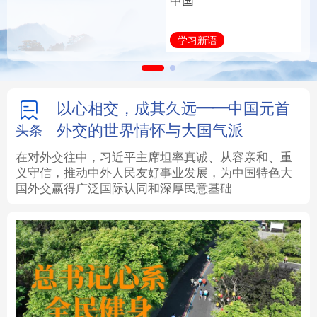
身公共服务体系
中国
法律
中央文件
金融
汽车
学而时习之
学习新语
食品
人居
信息化
数字经济
学术中国
乡村振兴
银龄
溯源中国
以心相交，成其久远——中国元首
外交的世界情怀与大国气派
头条
城市
旅游
能源
会展
在对外交往中，习近平主席坦率真诚、从容亲和、重
义守信，推动中外人民友好事业发展，为中国特色大
彩票
娱乐
时尚
悦读
国外交赢得广泛国际认同和深厚民意基础
公益
一带一路
亚太网
上市公司
文化产业
地方频道