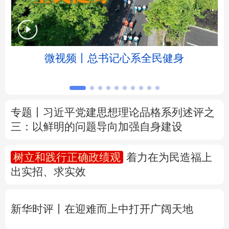
北京
天津
河北
山西
辽宁
吉林
上海
江苏
微视频丨总书记心系全民健身
浙江
安徽
福建
江西
山东
河南
湖北
湖南
专题丨
习近平党建思想理论品格系列述评之
三：以鲜明的问题导向加强自身建设
广东
广西
海南
重庆
四川
贵州
云南
西藏
树立和践行正确政绩观
着力在为民造福上
出实招、求实效
陕西
甘肃
青海
宁夏
新疆
内蒙古
黑龙江
新华时评丨在迎难而上中打开广阔天地